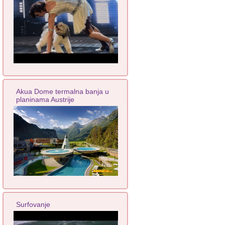
Akua Dome termalna banja u
planinama Austrije
Surfovanje