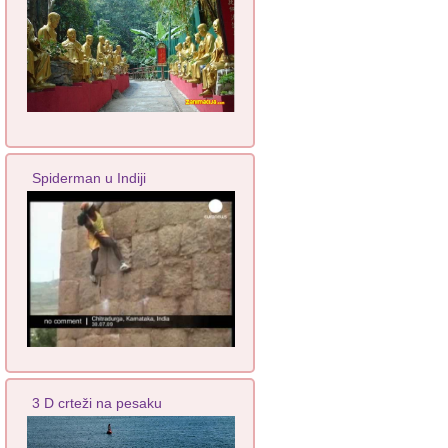
Spiderman u Indiji
3 D crteži na pesaku