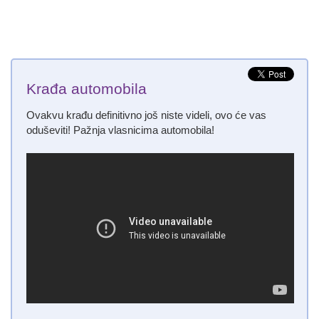
Krađa automobila
Ovakvu krađu definitivno još niste videli, ovo će vas
oduševiti! Pažnja vlasnicima automobila!