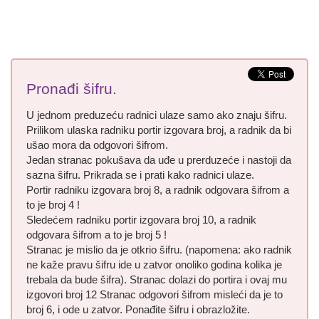
Pronađi šifru.
U jednom preduzeću radnici ulaze samo ako znaju šifru.
Prilikom ulaska radniku portir izgovara broj, a radnik da bi
ušao mora da odgovori šifrom.
Jedan stranac pokušava da uđe u prerduzeće i nastoji da
sazna šifru. Prikrada se i prati kako radnici ulaze.
Portir radniku izgovara broj 8, a radnik odgovara šifrom a
to je broj 4 !
Sledećem radniku portir izgovara broj 10, a radnik
odgovara šifrom a to je broj 5 !
Stranac je mislio da je otkrio šifru. (napomena: ako radnik
ne kaže pravu šifru ide u zatvor onoliko godina kolika je
trebala da bude šifra). Stranac dolazi do portira i ovaj mu
izgovori broj 12 Stranac odgovori šifrom misleći da je to
broj 6, i ode u zatvor. Ponađite šifru i obrazložite.