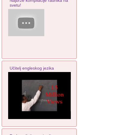
Najbrže kompilacije radnika na
svetu!
Učitelj engleskog jezika