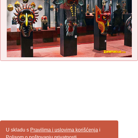
U skladu s
Pravilima i uslovima korišćenja
i
Polisom o poštovanju privatnosti
,