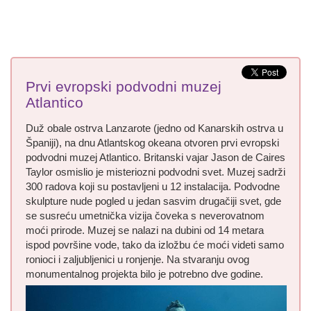
Prvi evropski podvodni muzej
Atlantico
Duž obale ostrva Lanzarote (jedno od Kanarskih ostrva u
Španiji), na dnu Atlantskog okeana otvoren prvi evropski
podvodni muzej Atlantico. Britanski vajar Jason de Caires
Taylor osmislio je misteriozni podvodni svet. Muzej sadrži
300 radova koji su postavljeni u 12 instalacija. Podvodne
skulpture nude pogled u jedan sasvim drugačiji svet, gde
se susreću umetnička vizija čoveka s neverovatnom
moći prirode. Muzej se nalazi na dubini od 14 metara
ispod površine vode, tako da izložbu će moći videti samo
ronioci i zaljubljenici u ronjenje. Na stvaranju ovog
monumentalnog projekta bilo je potrebno dve godine.