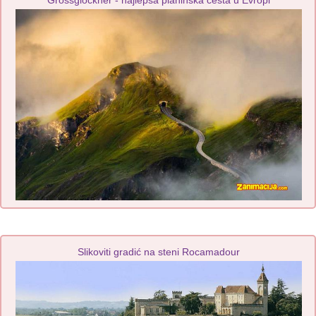
Grossglockner - najlepša planinska cesta u Evropi
Slikoviti gradić na steni Rocamadour