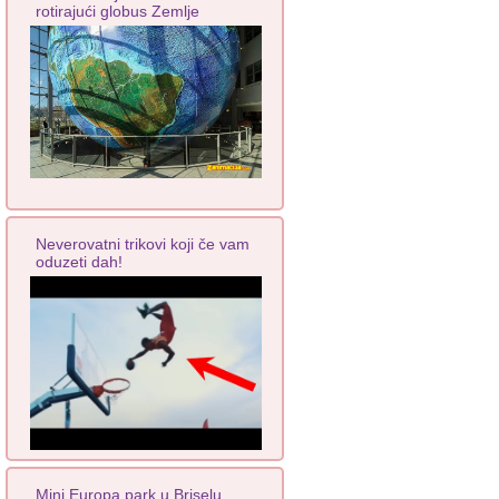
rotirajući globus Zemlje
Neverovatni trikovi koji če vam
oduzeti dah!
Mini Europa park u Briselu