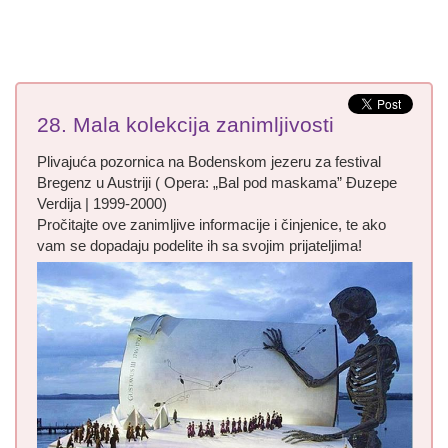
28. Mala kolekcija zanimljivosti
Plivajuća pozornica na Bodenskom jezeru za festival
Bregenz u Austriji ( Opera: „Bal pod maskama” Đuzepe
Verdija | 1999-2000)
Pročitajte ove zanimljive informacije i činjenice, te ako
vam se dopadaju podelite ih sa svojim prijateljima!