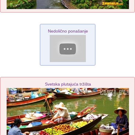
Nedolično ponašanje
Svetska plutajuća tržišta