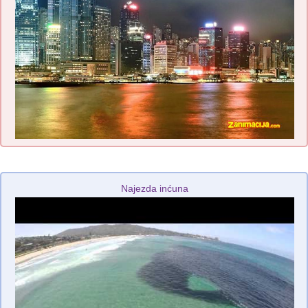
Najezda inćuna