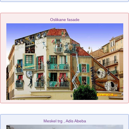
Oslikane fasade
Meskel trg , Adis Abeba