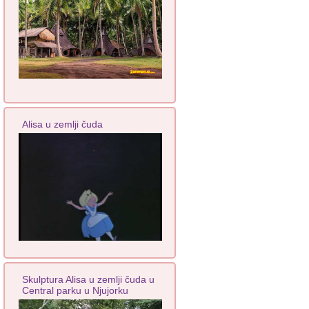
Alisa u zemlji čuda
Skulptura Alisa u zemlji čuda u
Central parku u Njujorku