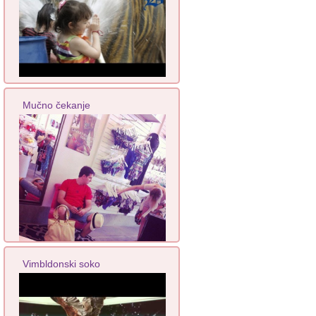
Mučno čekanje
Vimbldonski soko