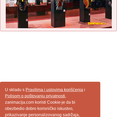
U skladu s
Pravilima i uslovima korišćenja
i
Polisom o poštovanju privatnosti
,
zanimacija.com koristi Cookie-je da bi
obezbedio dobro korisničko iskustvo,
prikazivanje personalizovanog sadržaja,