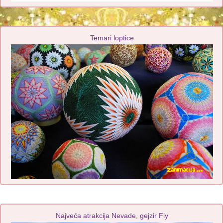
Temari loptice
Najveća atrakcija Nevade, gejzir Fly