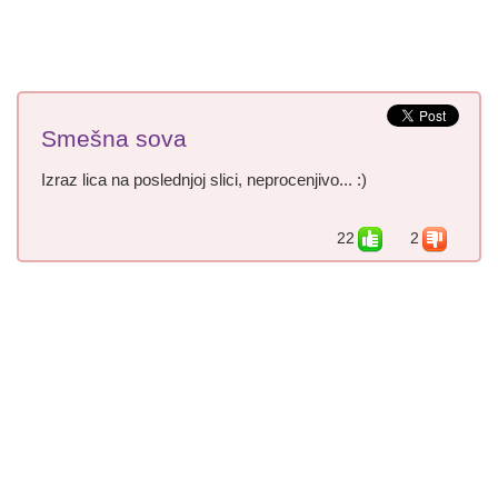
Smešna sova
Izraz lica na poslednjoj slici, neprocenjivo... :)
22
2