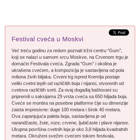
Festival cveća u Moskvi
Već treću godinu za redom poznati tržni centru “Gum”,
koji se nalazi u samom srcu Moskve, na Crvenom trgu je
domaćin Festivala cveća. Zgrada “Gum” i okolina je
ukrašena cvećem, a kompozicija je sastavljena od pola
miliona živih biljaka. Crveni trg ispred Kremlja postaje
veliki cvetni tepih od različitih boja i nijansi, stvorenih od
cvetova različitih sorti. Za ovaj događaj baštovani su
pripremili u saksijama 29 vrsta cveća sa 650 hiljada boja.
Cveće se montira na posebne platforme čije su dimenzije
zaista impresivne: duge 100 metara i širok 40 metara.
Ova zapanjujuća paleta boja, sastavljena je od
narandžaste, žute, roze, crvene, ljubičaste i plave nijanse.
Ukupna površina cvetnih leja je oko 3,8 hiljada kvadratnih
metara. Okruženi svežim cvećem tokom festivala,