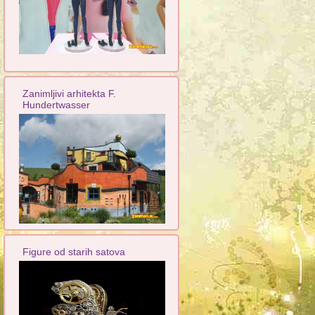
Zanimljivi arhitekta F.
Hundertwasser
Figure od starih satova