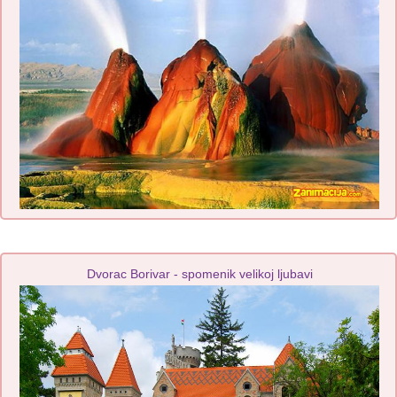
Dvorac Borivar - spomenik velikoj ljubavi