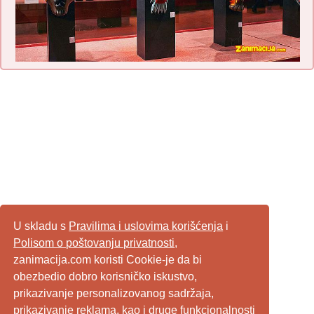
U skladu s
Pravilima i uslovima korišćenja
i
Polisom o poštovanju privatnosti
,
zanimacija.com koristi Cookie-je da bi
obezbedio dobro korisničko iskustvo,
prikazivanje personalizovanog sadržaja,
prikazivanje reklama, kao i druge funkcionalnosti