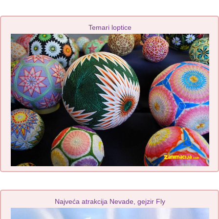
Temari loptice
Najveća atrakcija Nevade, gejzir Fly