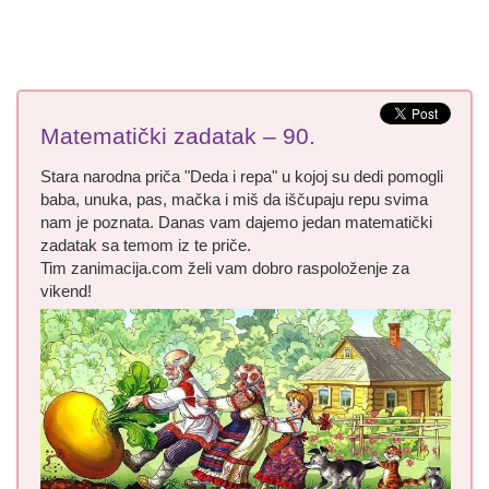
Matematički zadatak – 90.
Stara narodna priča "Deda i repa" u kojoj su dedi pomogli
baba, unuka, pas, mačka i miš da iščupaju repu svima
nam je poznata. Danas vam dajemo jedan matematički
zadatak sa temom iz te priče.
Tim zanimacija.com želi vam dobro raspoloženje za
vikend!