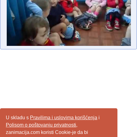
U skladu s
Pravilima i uslovima korišćenja
i
Polisom o poštovanju privatnosti
,
zanimacija.com koristi Cookie-je da bi