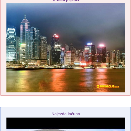
Najezda inćuna