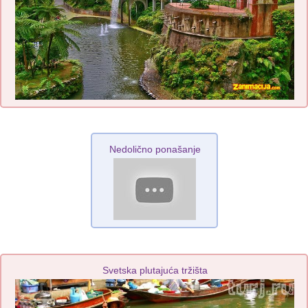
Nedolično ponašanje
Svetska plutajuća tržišta