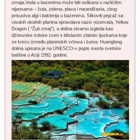
zmaja.Voda u bazenima može biti oslikana u različitim
nijansama – žuta, zelena, plava i narandžasta, zbog
prisustva algi i bakterija u bazenima. Slikoviti pejzaž sa
visokih okolnih planina opravdava naziv rezervata, Yellow
Dragon ( “Žuti zmaj”), a dolina stvarno izgleda kao
džinovske mitske zveri s blistavim zlatnim ljuskama koje
se kreću između planinskih vrhova i šuma. Huanglong
dolina upisana je na UNESCO-v popis mesta svetske
baštine u Aziji 1992. godine.