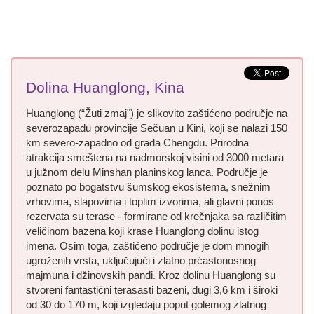
Dolina Huanglong, Kina
Huanglong (“Žuti zmaj") je slikovito zaštićeno područje na
severozapadu provincije Sečuan u Kini, koji se nalazi 150
km severo-zapadno od grada Chengdu. Prirodna
atrakcija smeštena na nadmorskoj visini od 3000 metara
u južnom delu Minshan planinskog lanca. Područje je
poznato po bogatstvu šumskog ekosistema, snežnim
vrhovima, slapovima i toplim izvorima, ali glavni ponos
rezervata su terase - formirane od krečnjaka sa različitim
veličinom bazena koji krase Huanglong dolinu istog
imena. Osim toga, zaštićeno područje je dom mnogih
ugroženih vrsta, uključujući i zlatno prćastonosnog
majmuna i džinovskih pandi. Kroz dolinu Huanglong su
stvoreni fantastični terasasti bazeni, dugi 3,6 km i široki
od 30 do 170 m, koji izgledaju poput golemog zlatnog