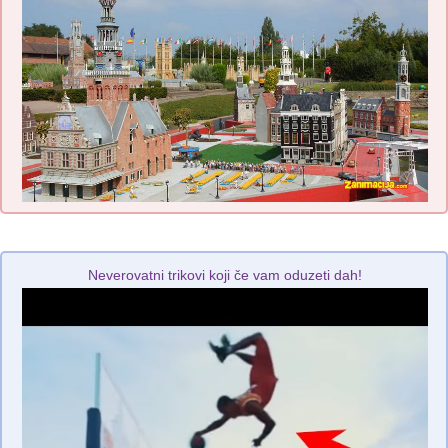
Neverovatni trikovi koji če vam oduzeti dah!