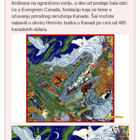
limitirana na ograničenu seriju, a deo od prodaje šala otići
će u Evergreen Canada, fondaciju koja se brine o
očuvanju prirodnog okruženja Kanade. Šal možete
nabaviti u okviru Hermès butika u Kanadi po ceni od 485
kanadskih dolara.