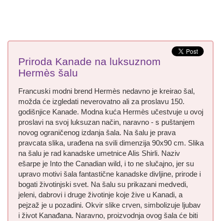
Priroda Kanade na luksuznom
Hermès šalu
Francuski modni brend Hermès nedavno je kreirao šal,
možda će izgledati neverovatno ali za proslavu 150.
godišnjice Kanade. Modna kuća Hermès učestvuje u ovoj
proslavi na svoj luksuzan način, naravno - s puštanjem
novog ograničenog izdanja šala. Na šalu je prava
pravcata slika, urađena na svili dimenzija 90x90 cm. Slika
na šalu je rad kanadske umetnice Alis Shirli. Naziv
ešarpe je Into the Canadian wild, i to ne slučajno, jer su
upravo motivi šala fantastične kanadske divljine, prirode i
bogati životinjski svet. Na šalu su prikazani medvedi,
jeleni, dabrovi i druge životinje koje žive u Kanadi, a
pejzaž je u pozadini. Okvir slike crven, simbolizuje ljubav
i život Kanađana. Naravno, proizvodnja ovog šala će biti