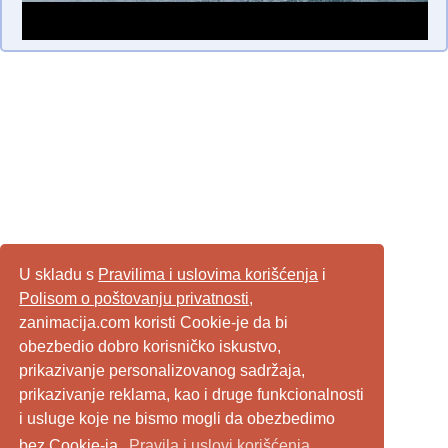
U skladu s
Pravilima i uslovima korišćenja
i
Polisom o poštovanju privatnosti
,
zanimacija.com koristi Cookie-je da bi
obezbedio dobro korisničko iskustvo,
prikazivanje personalizovanog sadržaja,
prikazivanje reklama, kao i druge funkcionalnosti
i usluge koje ne bismo mogli da obezbedimo
bez Cookie-ja.
Pravila i uslovi korišćenja