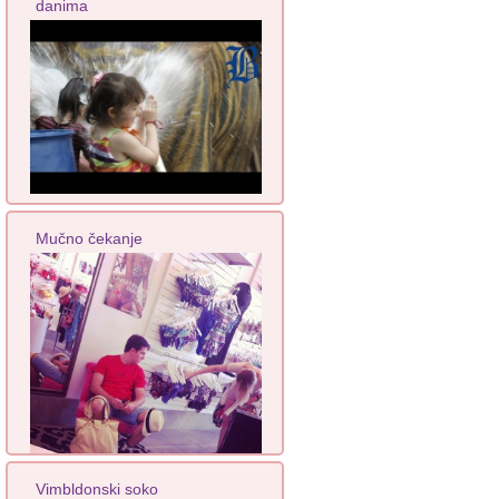
danima
Mučno čekanje
Vimbldonski soko