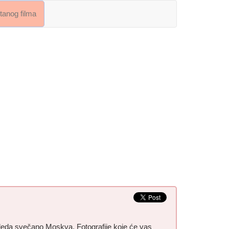
crtanog filma
gleda svečano Moskva. Fotografije koje će vas