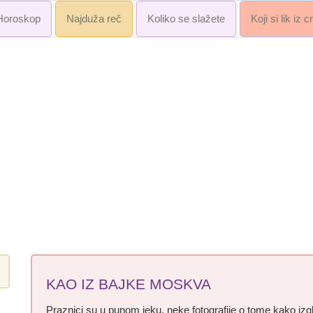
Horoskop
Najduža reč
Koliko se slažete
Koji si lik iz 
KAO IZ BAJKE MOSKVA
Praznici su u punom jeku, neke fotografije o tome kako iz