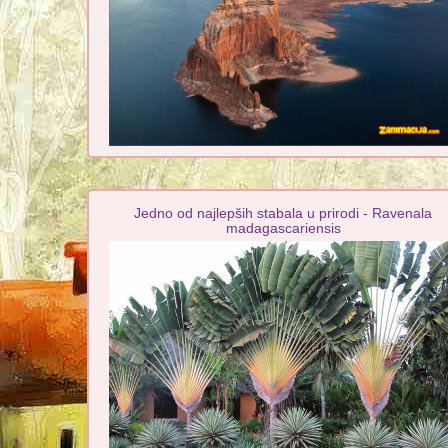
Jedno od najlepših stabala u prirodi - Ravenala
madagascariensis