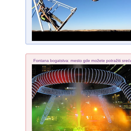
Fontana bogatstva: mesto gde možete potražiti sreć