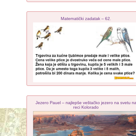
Matematički zadatak – 62.
Jezero Pauel – najlepše veštačko jezero na svetu n
reci Kolorado