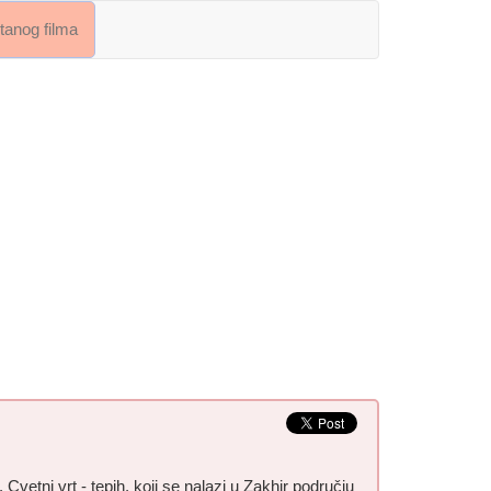
crtanog filma
Cvetni vrt - tepih, koji se nalazi u Zakhir području