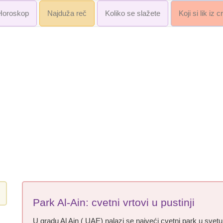
Horoskop
Najduža reč
Koliko se slažete
Koji si lik iz 
Park Al-Ain: cvetni vrtovi u pustinji
U gradu Al Ain ( UAE) nalazi se najveći cvetni park u svetu. 