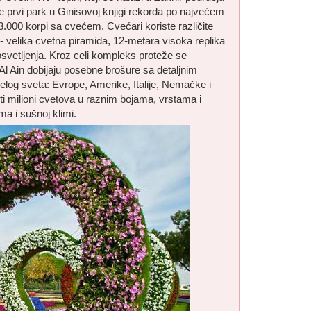
e prvi park u Ginisovoj knjigi rekorda po najvećem
 3.000 korpi sa cvećem. Cvećari koriste različite
ta - velika cvetna piramida, 12-metara visoka replika
 osvetljenja. Kroz celi kompleks proteže se
Al Ain dobijaju posebne brošure sa detaljnim
elog sveta: Evrope, Amerike, Italije, Nemačke i
ti milioni cvetova u raznim bojama, vrstama i
a i sušnoj klimi.