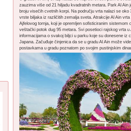
zauzima više od 21 hiljadu kvadratnih metara. Park Al Ain j
broju visečih cvetnih korpi. Na području vrta nalazi se oko
vrste biljaka iz različitih zemalja sveta. Atrakcije Al Ain vr
Ajfelovog tornja, koji je opremljen sofisticiranim sistemom
veštački potok dug 95 metara. Svi posetioci rajskog vrta u 
informacijama o svakoj biljci u parku koje su donesene iz c
Japana. Začuđuje činjenica da se u gradu Al Ain može vide
postavkama u gradu poznatom po svojim pustinjskim dinam