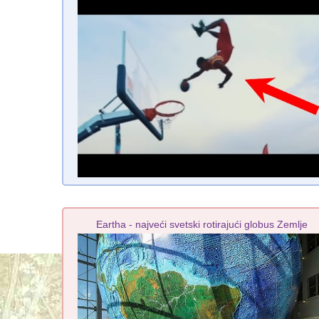
Eartha - najveći svetski rotirajući globus Zemlje