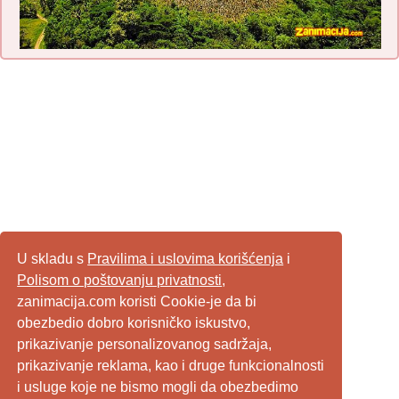
U skladu s
Pravilima i uslovima korišćenja
i
Polisom o poštovanju privatnosti
,
zanimacija.com koristi Cookie-je da bi
obezbedio dobro korisničko iskustvo,
prikazivanje personalizovanog sadržaja,
prikazivanje reklama, kao i druge funkcionalnosti
i usluge koje ne bismo mogli da obezbedimo