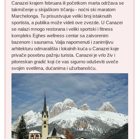
Canazei krajem februara ili početkom marta održava se
takmičenje u skijaškom trčanju - noćni ski maratom
Marchelonga. Tu prisustvujue veliki broj istaknutih
sportista, a publika može videti ove zvezde. U Canazei
se nalazi mnogo restorana i veliki sportski i fitness
kompleks Eghes wellness centar sa zatvorenim
bazenom i saunama. Valja napomenuti i zanimljivu
arhitekturu odmarališta i lokalnih kuća u Canazei koje
privače posebnu pažnju turista. Canazei je vrlo živ i
pitoreskan gradić koji će vas sigurno oduševiti uveče
svojim svetlima, dućanima i užurbanošću.