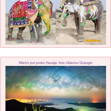
Mlečni put preko Havaja: foto Ulderico Granger