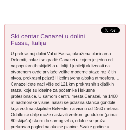
Ski centar Canazei u dolini
Fassa, Italija
U prekrasnoj dolini Val di Fassa, okružena planinama
Dolomiti, nalazi se gradić Canazei u kojem je jedno od
najpopularnijih skijališta u Italiji. Ljubitelji aktivnosti na
otvorenom ovde privlaće velike moderne staze različitih
nivoa, prekrasni pejzaži i jedinstvena alpska atmosfera. U
Canazei ćete naći više od 121 km prekrasnih skijaških
staza, koje su idealne za početnike i iskusne
profesionalce. U samom centru mesta Canazei, na 1460
m nadmorske visine, nalazi se polazna stanica gondole
koja vodi na skijalište Belveder na visinu od 1960 metara.
Odatle se dalje može nastaviti velikom gondolom (prima
80 skijaša) skoro do samog vrha, odakle se pruža
prekrasan pogled na okolne planine. Svake godine u