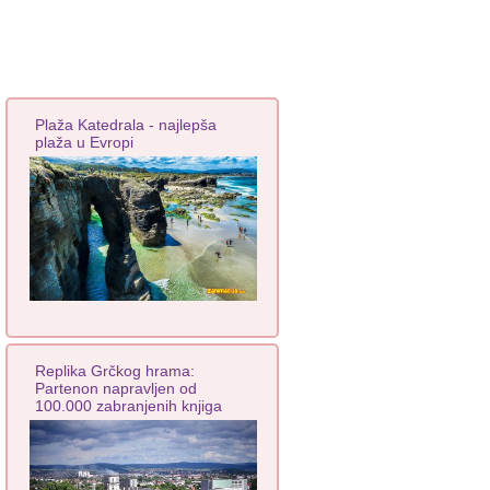
Plaža Katedrala - najlepša
plaža u Evropi
Replika Grčkog hrama:
Partenon napravljen od
100.000 zabranjenih knjiga