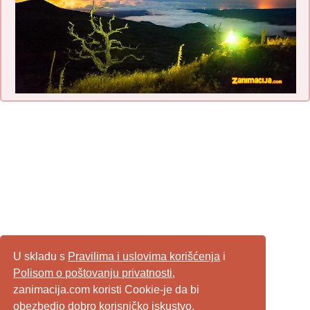
U skladu s
Pravilima i uslovima korišćenja
i
Polisom o poštovanju privatnosti
,
zanimacija.com koristi Cookie-je da bi
obezbedio dobro korisničko iskustvo,