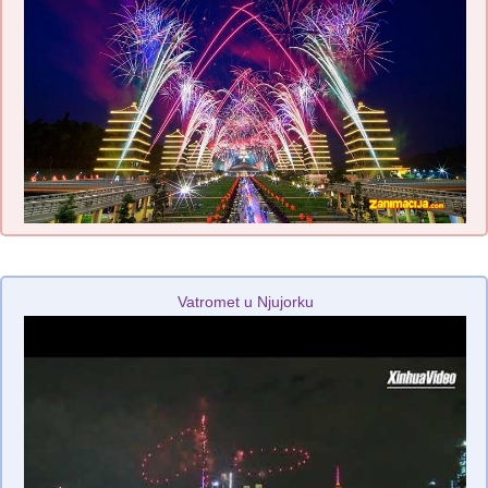
Vatromet u Njujorku