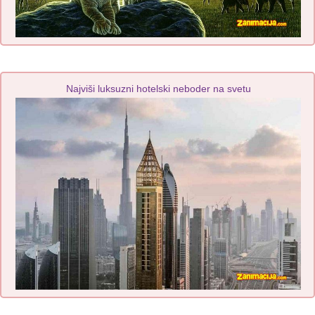
Najviši luksuzni hotelski neboder na svetu