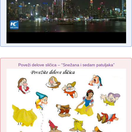
Poveži delove sličica – “Snežana i sedam patuljaka”