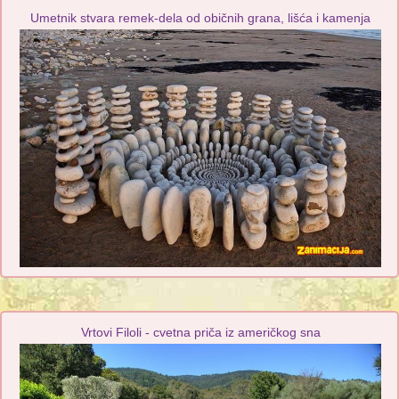
Umetnik stvara remek-dela od običnih grana, lišća i kamenja
Vrtovi Filoli - cvetna priča iz američkog sna