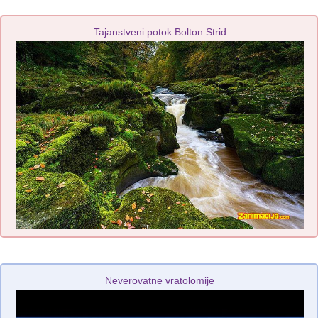
Tajanstveni potok Bolton Strid
Neverovatne vratolomije