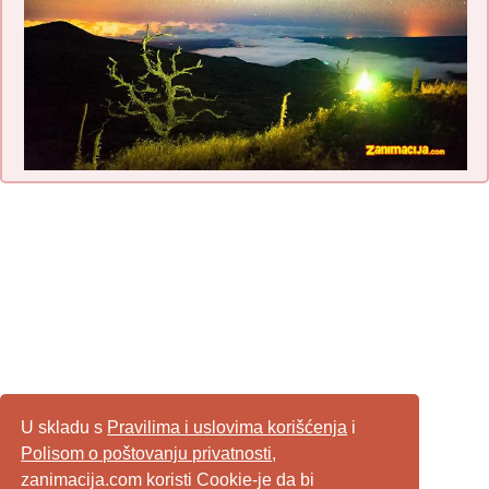
U skladu s
Pravilima i uslovima korišćenja
i
Polisom o poštovanju privatnosti
,
zanimacija.com koristi Cookie-je da bi