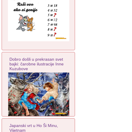
Dobro došli u prekrasan svet
bajki: čarobne ilustracije Inne
Kuzubove
Japanski vrt u Ho Ši Minu,
Vijetnam