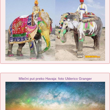
Mlečni put preko Havaja: foto Ulderico Granger