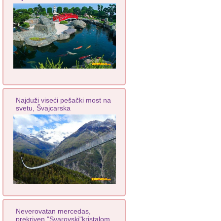
Najduži viseći pešački most na
svetu, Švajcarska
Neverovatan mercedas,
prekriven "Svarovski"kristalom