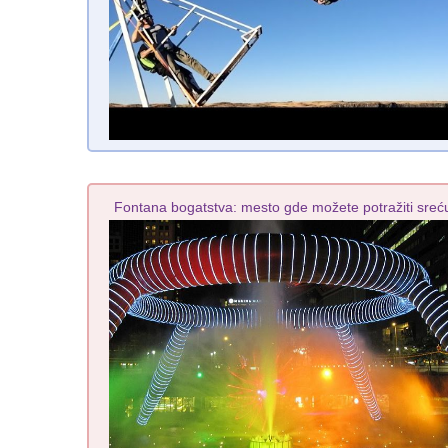
Fontana bogatstva: mesto gde možete potražiti sreć