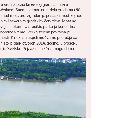
u srcu istočno kineskog gradu Jinhua u
Wetland. Sada, u centralnom delu grada na ušću
i. Iznad močvare izgrađen je pešački most koji ide
užnim i severnim gradskim četvrtima. Most ne
 odvojeni rekom. U središtu parka je koncertna
slobodno vreme. Velika zelena površina je
vnosti. Kinezi su uspeli močvarno područje da
kon što je park otvoren 2014. godine, u proseku
svojio Svetsku Pejzaž of the Year nagradu na