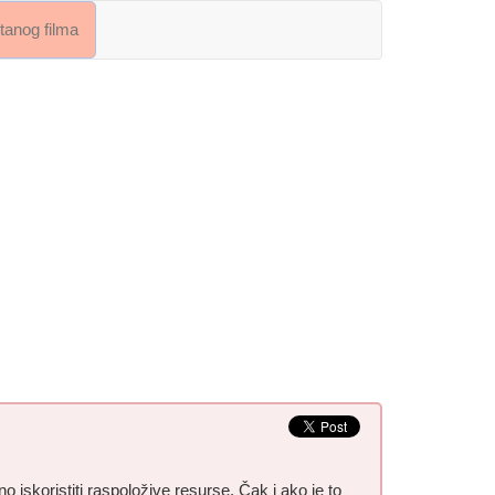
crtanog filma
iskoristiti raspoložive resurse. Čak i ako je to