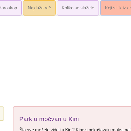
Horoskop
Najduža reč
Koliko se slažete
Koji si lik iz 
Park u močvari u Kini
Šta sve možete videti u Kini? Kinezi pokušavaju maksimalno 