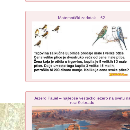
Matematički zadatak – 62.
Jezero Pauel – najlepše veštačko jezero na svetu n
reci Kolorado