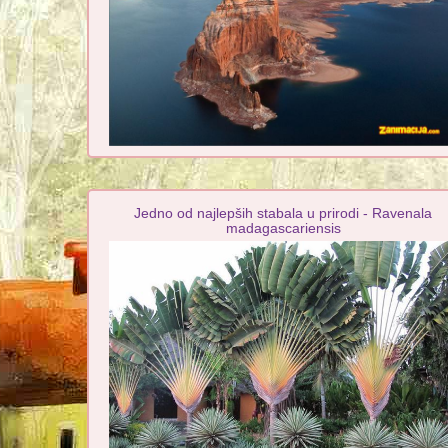
Jedno od najlepših stabala u prirodi - Ravenala
madagascariensis