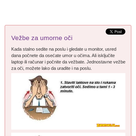
Vežbe za umorne oči
Kada stalno sedite na poslu i gledate u monitor, usred
dana počnete da osećate umor u očima. Ali isključite
laptop ili računar i počnite da vežbate. Jednostavne vežbe
za oči, možete lako da uradite i na poslu.