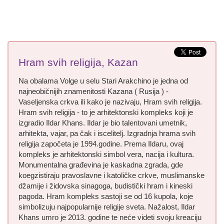
Hram svih religija, Kazan
Na obalama Volge u selu Stari Arakchino je jedna od
najneobičnijih znamenitosti Kazana ( Rusija ) -
Vaseljenska crkva ili kako je nazivaju, Hram svih religija.
Hram svih religija - to je arhitektonski kompleks koji je
izgradio Ildar Khans. Ildar je bio talentovani umetnik,
arhitekta, vajar, pa čak i iscelitelj. Izgradnja hrama svih
religija započeta je 1994.godine. Prema Ildaru, ovaj
kompleks je arhitektonski simbol vera, nacija i kultura.
Monumentalna građevina je kaskadna zgrada, gde
koegzistiraju pravoslavne i katoličke crkve, muslimanske
džamije i židovska sinagoga, budistički hram i kineski
pagoda. Hram kompleks sastoji se od 16 kupola, koje
simbolizuju najpopularnije religije sveta. Nažalost, Ildar
Khans umro je 2013. godine te neće videti svoju kreaciju