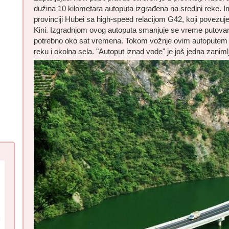
dužina 10 kilometara autoputa izgrađena na sredini reke. 
provinciji Hubei sa high-speed relacijom G42, koji povezuj
Kini. Izgradnjom ovog autoputa smanjuje se vreme putovanj
potrebno oko sat vremena. Tokom vožnje ovim autoputem m
reku i okolna sela. "Autoput iznad vode" je još jedna zaniml