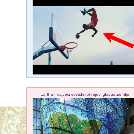
Eartha - najveći svetski rotirajući globus Zemlje