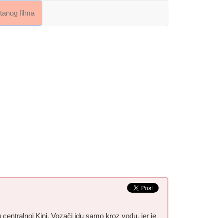
crtanog filma
u centralnoj Kini. Vozači idu samo kroz vodu, jer je