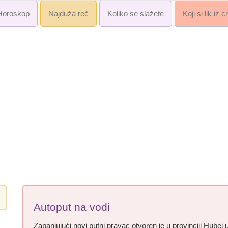
Horoskop
Najduža reč
Koliko se slažete
Koji si lik iz 
Autoput na vodi
Zapanjujući novi putni pravac otvoren je u provinciji Hubei 