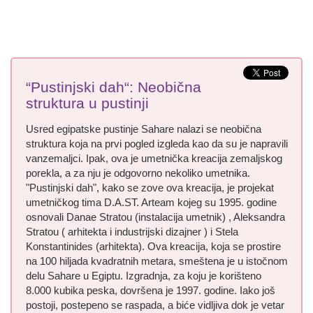
“Pustinjski dah“: Neobična
struktura u pustinji
Usred egipatske pustinje Sahare nalazi se neobična
struktura koja na prvi pogled izgleda kao da su je napravili
vanzemaljci. Ipak, ova je umetnička kreacija zemaljskog
porekla, a za nju je odgovorno nekoliko umetnika.
"Pustinjski dah", kako se zove ova kreacija, je projekat
umetničkog tima D.A.ST. Arteam kojeg su 1995. godine
osnovali Danae Stratou (instalacija umetnik) , Aleksandra
Stratou ( arhitekta i industrijski dizajner ) i Stela
Konstantinides (arhitekta). Ova kreacija, koja se prostire
na 100 hiljada kvadratnih metara, smeštena je u istočnom
delu Sahare u Egiptu. Izgradnja, za koju je korišteno
8.000 kubika peska, dovršena je 1997. godine. Iako još
postoji, postepeno se raspada, a biće vidljiva dok je vetar