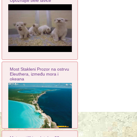
Upoznajte bele laviće
Most Stakleni Prozor na ostrvu
Eleuthera, između mora i
okeana