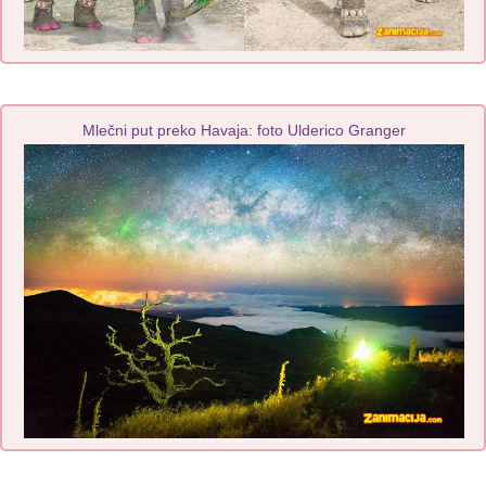
Mlečni put preko Havaja: foto Ulderico Granger