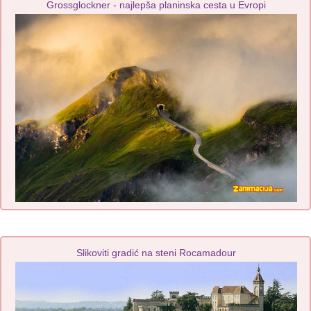
Grossglockner - najlepša planinska cesta u Evropi
Slikoviti gradić na steni Rocamadour