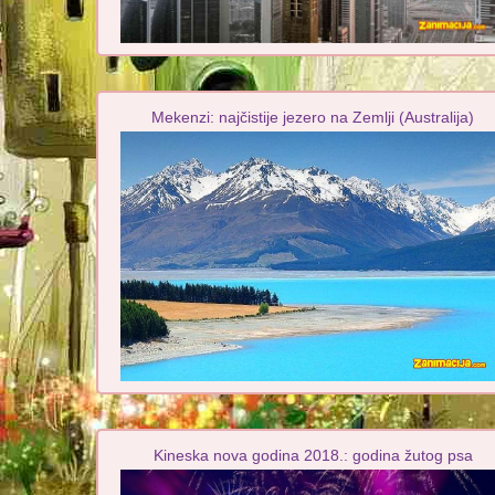
Mekenzi: najčistije jezero na Zemlji (Australija)
Kineska nova godina 2018.: godina žutog psa