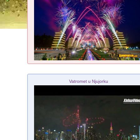
Vatromet u Njujorku