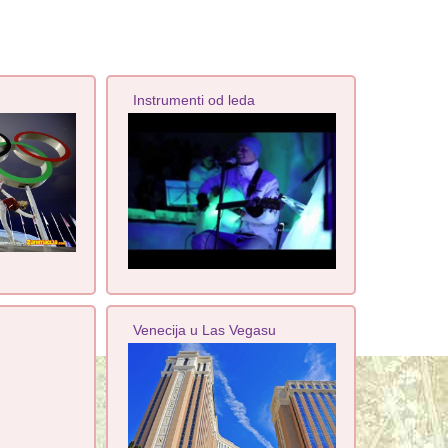
Instrumenti od leda
Venecija u Las Vegasu