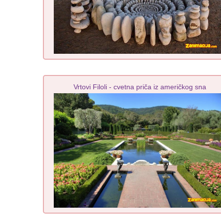
Vrtovi Filoli - cvetna priča iz američkog sna