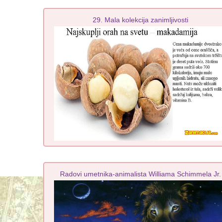
29. Mala kolekcija zanimljivosti
Radovi umetnika-animalista Williama Schimmela Jr.