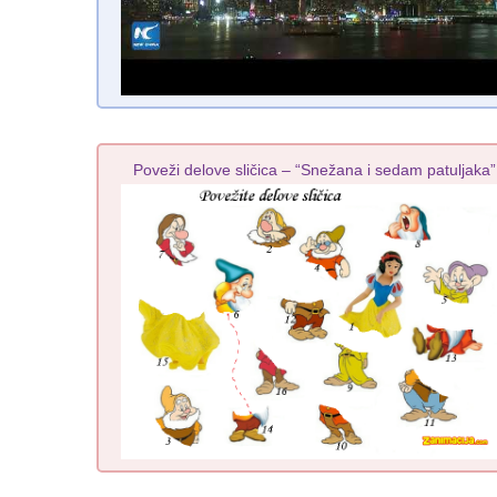
Poveži delove sličica – “Snežana i sedam patuljaka”