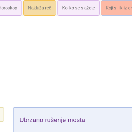
Horoskop
Najduža reč
Koliko se slažete
Koji si lik iz 
Ubrzano rušenje mosta