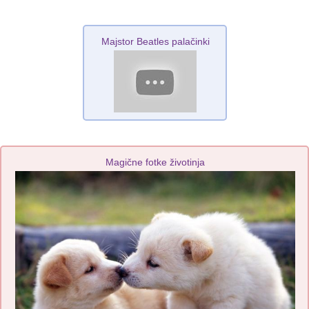
Majstor Beatles palačinki
Magične fotke životinja