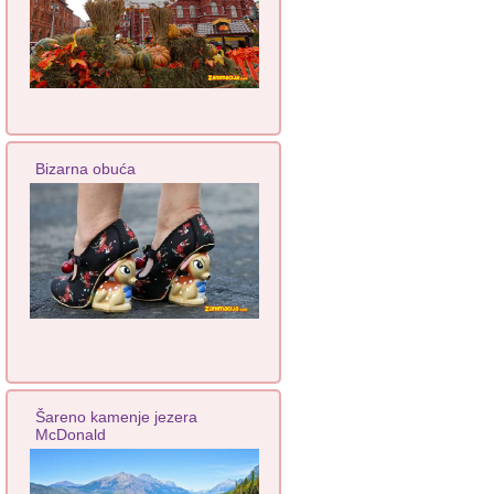
Bizarna obuća
Šareno kamenje jezera
McDonald