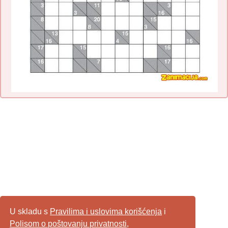
U skladu s
Pravilima i uslovima korišćenja
i
Polisom o poštovanju privatnosti
,