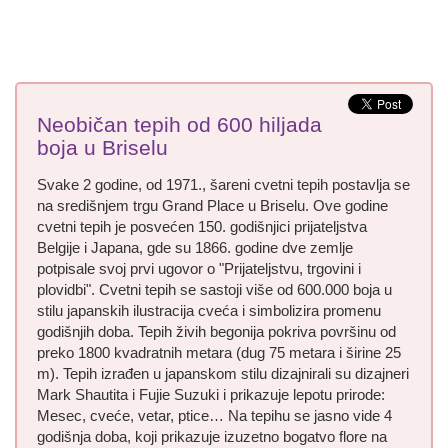
Neobičan tepih od 600 hiljada
boja u Briselu
Svake 2 godine, od 1971., šareni cvetni tepih postavlja se
na središnjem trgu Grand Place u Briselu. Ove godine
cvetni tepih je posvećen 150. godišnjici prijateljstva
Belgije i Japana, gde su 1866. godine dve zemlje
potpisale svoj prvi ugovor o "Prijateljstvu, trgovini i
plovidbi". Cvetni tepih se sastoji više od 600.000 boja u
stilu japanskih ilustracija cveća i simbolizira promenu
godišnjih doba. Tepih živih begonija pokriva površinu od
preko 1800 kvadratnih metara (dug 75 metara i širine 25
m). Tepih izrađen u japanskom stilu dizajnirali su dizajneri
Mark Shautita i Fujie Suzuki i prikazuje lepotu prirode:
Mesec, cveće, vetar, ptice… Na tepihu se jasno vide 4
godišnja doba, koji prikazuje izuzetno bogatvo flore na