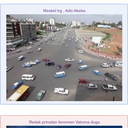
Meskel trg , Adis Abeba
Redak prirodan fenomen Vatrena duga