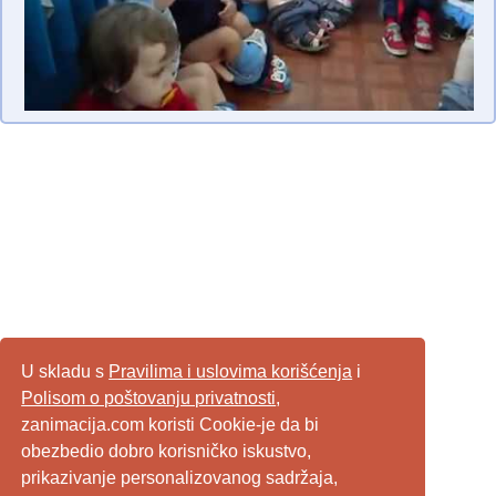
U skladu s
Pravilima i uslovima korišćenja
i
Polisom o poštovanju privatnosti
,
zanimacija.com koristi Cookie-je da bi
obezbedio dobro korisničko iskustvo,
prikazivanje personalizovanog sadržaja,