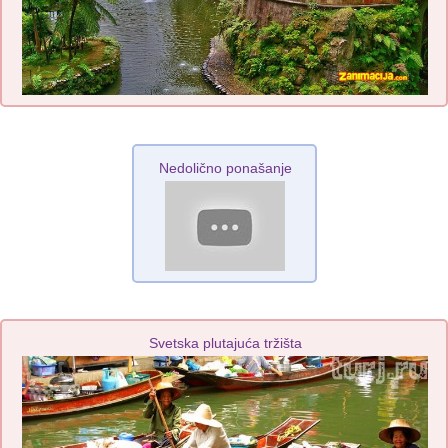
Nedolično ponašanje
Svetska plutajuća tržišta