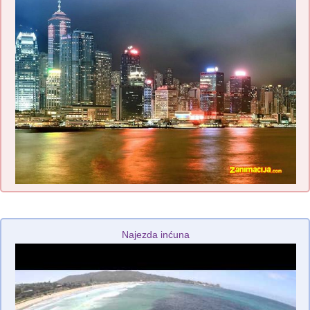
Najezda inćuna