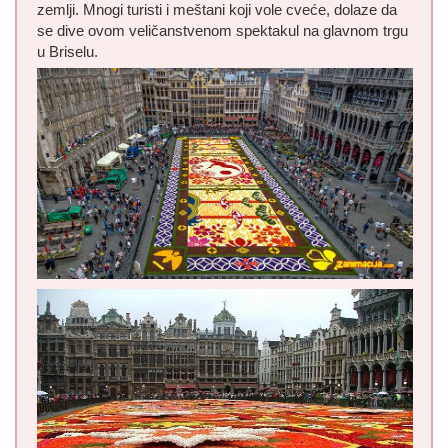
zemlji. Mnogi turisti i meštani koji vole cveće, dolaze da
se dive ovom veličanstvenom spektakul na glavnom trgu
u Briselu.