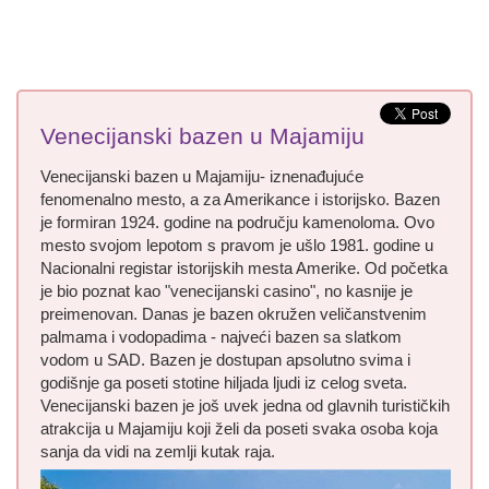
Venecijanski bazen u Majamiju
Venecijanski bazen u Majamiju- iznenađujuće
fenomenalno mesto, a za Amerikance i istorijsko. Bazen
je formiran 1924. godine na području kamenoloma. Ovo
mesto svojom lepotom s pravom je ušlo 1981. godine u
Nacionalni registar istorijskih mesta Amerike. Od početka
je bio poznat kao "venecijanski casino", no kasnije je
preimenovan. Danas je bazen okružen veličanstvenim
palmama i vodopadima - najveći bazen sa slatkom
vodom u SAD. Bazen je dostupan apsolutno svima i
godišnje ga poseti stotine hiljada ljudi iz celog sveta.
Venecijanski bazen je još uvek jedna od glavnih turističkih
atrakcija u Majamiju koji želi da poseti svaka osoba koja
sanja da vidi na zemlji kutak raja.