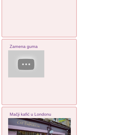
Zamena guma
Mačji kafić u Londonu