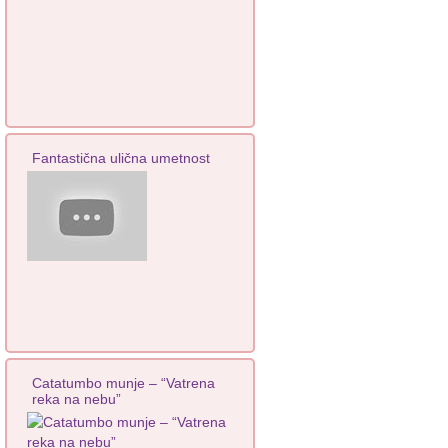
Fantastična ulična umetnost
Catatumbo munje – “Vatrena
reka na nebu”