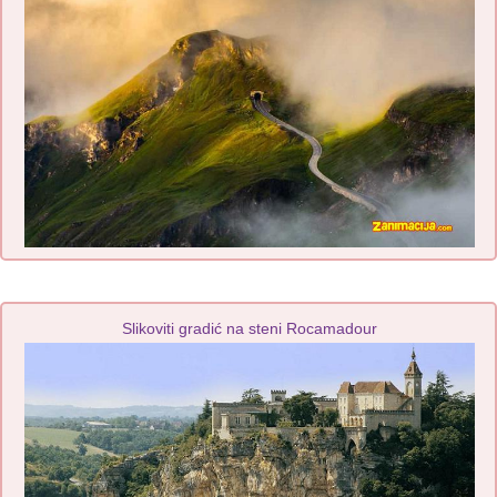
Slikoviti gradić na steni Rocamadour