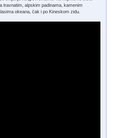
 na travnatim, alpskim padinama, kamenim
alasima okeana, čak i po Kineskom zidu.