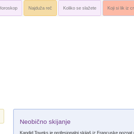
Horoskop
Najduža reč
Koliko se slažete
Koji si lik iz 
Neobično skijanje
Kandid Toveks je profesionalni skijaš iz Francuske poznat 