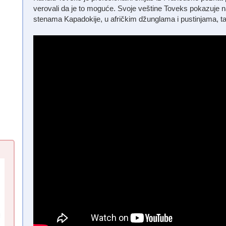
verovali da je to moguće. Svoje veštine Toveks pokazuje
stenama Kapadokije, u afričkim džunglama i pustinjama, t