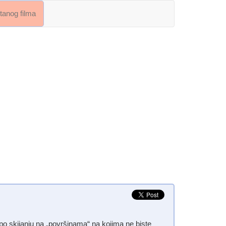
crtanog filma
po skijanju na „površinama“ na kojima ne biste