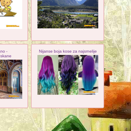
no -
Nijanse boja kose za najsmelije
oskane