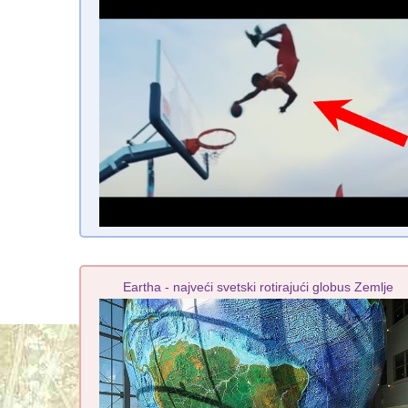
Eartha - najveći svetski rotirajući globus Zemlje