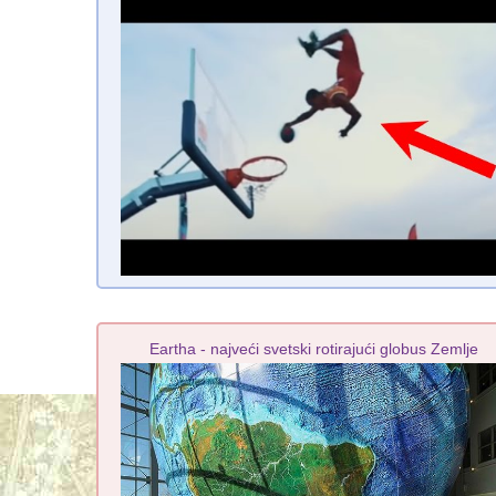
Eartha - najveći svetski rotirajući globus Zemlje