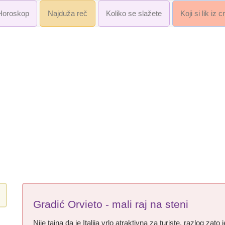
Horoskop
Najduža reč
Koliko se slažete
Koji si lik iz 
Gradić Orvieto - mali raj na steni
Nije tajna da je Italija vrlo atraktivna za turiste, razlog zato 