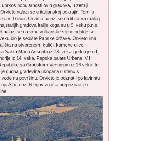
, uprkos popularnosti ovih gradova, u zemlji
Orvieto nalazi se u italijanskoj pokrajini Terni u
ozom. Gradić Orvieto nalazi se na liticama malog
jstarijih gradova Italije koga su u 9. veku p.n.e.
grad nalazi se na vrhu vulkanske stene odakle se
veku bio je sedište Papske države. Orvieto ima
ališta na otvorenom, kafići, kamene ulice.
a Santa Maria Assunta iz 13. veka i jedna je od
Andrije iz 14. veka, Papske palate Urbana IV i
g Republike sa Gradskom Većnicom iz 16 veka, te
a je čudna građevina ukopana u stenu s
vode na površinu. Orvieto je poznat i po lavirintu
enju Albornoz. Njegov značaj prepoznao je i
ine.