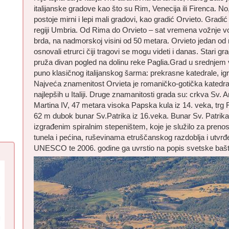
italijanske gradove kao što su Rim, Venecija ili Firenca. No
postoje mirni i lepi mali gradovi, kao gradić Orvieto. Gradić 
regiji Umbria. Od Rima do Orvieto – sat vremena vožnje v
brda, na nadmorskoj visini od 50 metara. Orvieto jedan od na
osnovali etrurci čiji tragovi se mogu videti i danas. Stari 
pruža divan pogled na dolinu reke Paglia.Grad u srednjem 
puno klasičnog italijanskog šarma: prekrasne katedrale, igr
Najveća znamenitost Orvieta je romaničko-gotička katedral
najlepših u Italiji. Druge znamanitosti grada su: crkva Sv. 
Martina IV, 47 metara visoka Papska kula iz 14. veka, tr
62 m dubok bunar Sv.Patrika iz 16.veka. Bunar Sv. Patrik
izgrađenim spiralnim stepeništem, koje je služilo za prenos 
tunela i pećina, ruševinama etruščanskog razdoblja i utvrđ
UNESCO te 2006. godine ga uvrstio na popis svetske bašt