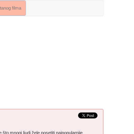
crtanog filma
je što mnogi ljudi žele posetiti najpopularnije