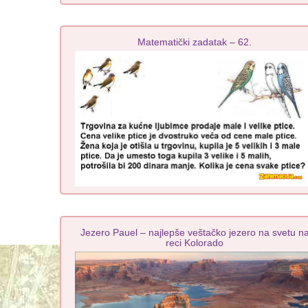
Matematički zadatak – 62.
Jezero Pauel – najlepše veštačko jezero na svetu n
reci Kolorado