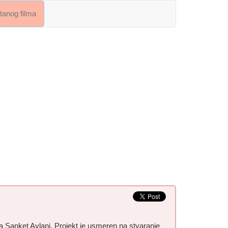
crtanog filma
a Sanket Avlani. Projekt je usmeren na stvaranje