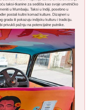
oću taksi-tkanine za sedišta kao svoje umetničko
meniti u Mumbaiju. Taksi u Indiji, posebno u
đer postali kultni komad kulture. Dizajneri u
 grada ili pokazuju indijsku kulturu i tradiciju.
 privukli pažnju na potencijalne putnike.