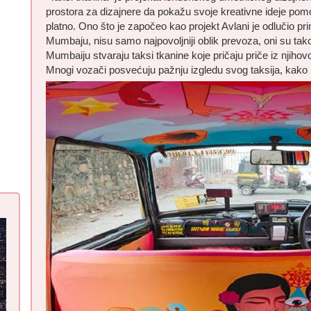
prostora za dizajnere da pokažu svoje kreativne ideje pom
platno. Ono što je započeo kao projekt Avlani je odlučio pri
Mumbaju, nisu samo najpovoljniji oblik prevoza, oni su tako
Mumbaiju stvaraju taksi tkanine koje pričaju priče iz njihovog
Mnogi vozači posvećuju pažnju izgledu svog taksija, kako bi