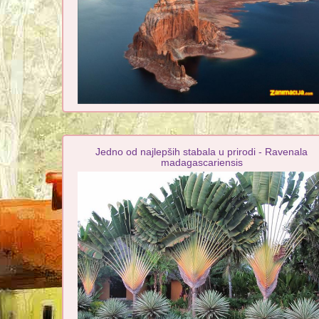
Jedno od najlepših stabala u prirodi - Ravenala
madagascariensis