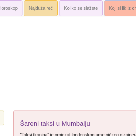
Horoskop
Najduža reč
Koliko se slažete
Koji si lik iz 
Šareni taksi u Mumbaiju
"Taksi tkanina" je projekat londonskog umetničkog dizajner