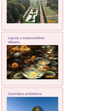
Lepota u matematičkim
slikama
Zanimljiva arhitektura