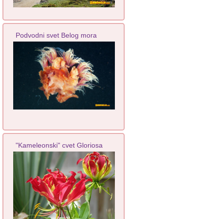
Podvodni svet Belog mora
"Kameleonski" cvet Gloriosa