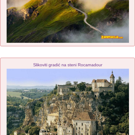
Slikoviti gradić na steni Rocamadour