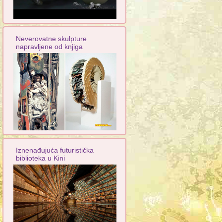
Neverovatne skulpture
napravljene od knjiga
Iznenađujuća futuristička
biblioteka u Kini