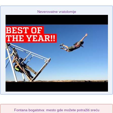
Neverovatne vratolomije
Fontana bogatstva: mesto gde možete potražiti sreću