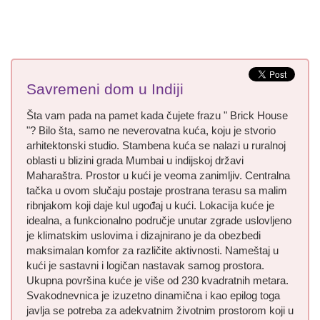
Savremeni dom u Indiji
Šta vam pada na pamet kada čujete frazu " Brick House
"? Bilo šta, samo ne neverovatna kuća, koju je stvorio
arhitektonski studio. Stambena kuća se nalazi u ruralnoj
oblasti u blizini grada Mumbai u indijskoj državi
Maharaštra. Prostor u kući je veoma zanimljiv. Centralna
tačka u ovom slučaju postaje prostrana terasu sa malim
ribnjakom koji daje kul ugođaj u kući. Lokacija kuće je
idealna, a funkcionalno područje unutar zgrade uslovljeno
je klimatskim uslovima i dizajnirano je da obezbedi
maksimalan komfor za različite aktivnosti. Nameštaj u
kući je sastavni i logičan nastavak samog prostora.
Ukupna površina kuće je više od 230 kvadratnih metara.
Svakodnevnica je izuzetno dinamična i kao epilog toga
javlja se potreba za adekvatnim životnim prostorom koji u