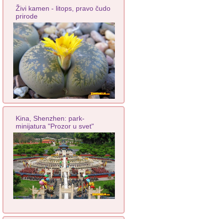
Živi kamen - litops, pravo čudo
prirode
Kina, Shenzhen: park-
minijatura "Prozor u svet"