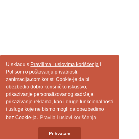
U skladu s
Pravilima i uslovima korišćenja
i
Polisom o poštovanju privatnosti
,
zanimacija.com koristi Cookie-je da bi
obezbedio dobro korisničko iskustvo,
prikazivanje personalizovanog sadržaja,
prikazivanje reklama, kao i druge funkcionalnosti
i usluge koje ne bismo mogli da obezbedimo
bez Cookie-ja.
Pravila i uslovi korišćenja
Prihvatam