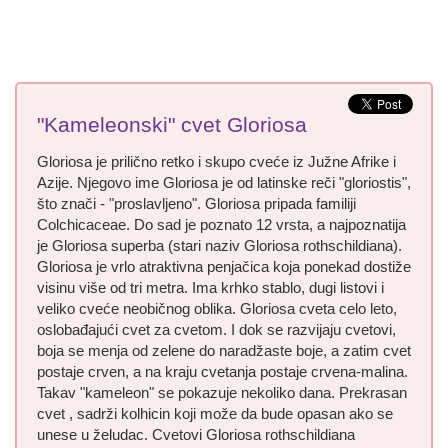
"Kameleonski" cvet Gloriosa
Gloriosa je prilično retko i skupo cveće iz Južne Afrike i
Azije. Njegovo ime Gloriosa je od latinske reči "gloriostis",
što znači - "proslavljeno". Gloriosa pripada familiji
Colchicaceae. Do sad je poznato 12 vrsta, a najpoznatija
je Gloriosa superba (stari naziv Gloriosa rothschildiana).
Gloriosa je vrlo atraktivna penjačica koja ponekad dostiže
visinu više od tri metra. Ima krhko stablo, dugi listovi i
veliko cveće neobičnog oblika. Gloriosa cveta celo leto,
oslobađajući cvet za cvetom. I dok se razvijaju cvetovi,
boja se menja od zelene do naradžaste boje, a zatim cvet
postaje crven, a na kraju cvetanja postaje crvena-malina.
Takav "kameleon" se pokazuje nekoliko dana. Prekrasan
cvet , sadrži kolhicin koji može da bude opasan ako se
unese u želudac. Cvetovi Gloriosa rothschildiana