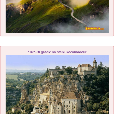
Slikoviti gradić na steni Rocamadour