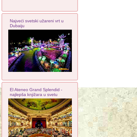
Najveći svetski užareni vrt u
Dubaiju
El Ateneo Grand Splendid -
najlepša knjižara u svetu