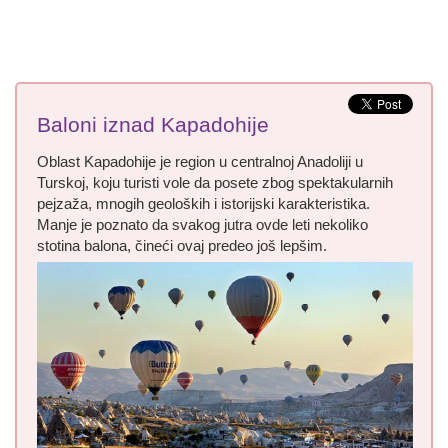
Baloni iznad Kapadohije
Oblast Kapadohije je region u centralnoj Anadoliji u
Turskoj, koju turisti vole da posete zbog spektakularnih
pejzaža, mnogih geoloških i istorijski karakteristika.
Manje je poznato da svakog jutra ovde leti nekoliko
stotina balona, čineći ovaj predeo još lepšim.