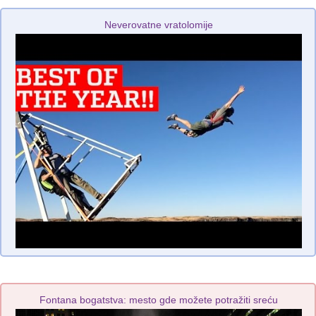
Neverovatne vratolomije
Fontana bogatstva: mesto gde možete potražiti sreću