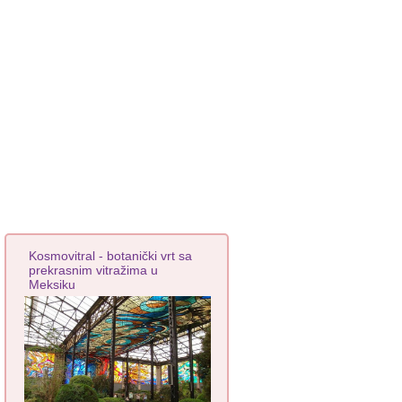
Kosmovitral - botanički vrt sa
prekrasnim vitražima u
Meksiku