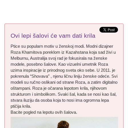
Ovi lepi šalovi će vam dati krila
Ptice su popularn motiv u ženskoj modi. Modni dizajner
Roza Khamitova poreklom iz Kazahstana koja sad živi u
Melburnu, Australija svoj rad je fokusirala na ženske
modele, posebno šalove. Kao vizuelni umetnik Roza
uzima inspiracije iz prirodnog sveta oko sebe. U 2011. je
pokrenula “Shovava” , njenu ličnu liniju ženske odeće. Svi
modeli su ručno oslikani od strane Roza, a zatim digitalno
oštampani. Roza je očarana lepotom krila, njihovom
strukturom i simbolikom. Svaki šal, kada se nosi kao šal,
stvara iluziju da osoba koja to nosi ima ogromna lepa
ptičija krila.
Bacite pogled na lepotu ovih šalova.