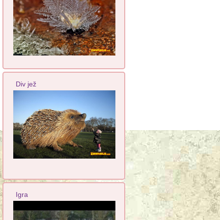
Div jež
Igra