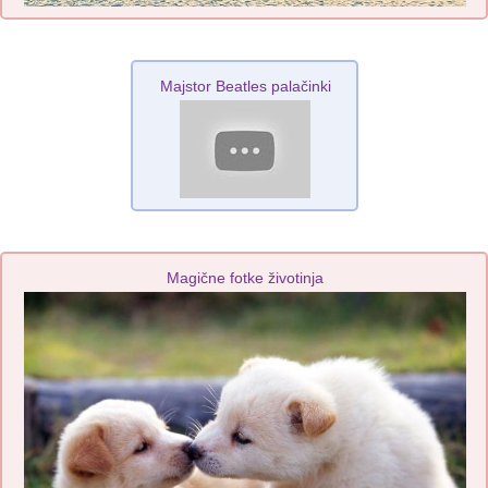
Majstor Beatles palačinki
Magične fotke životinja