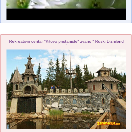
Rekreativni centar "Kitovo pristanište" zvano " Ruski Diznilend
"