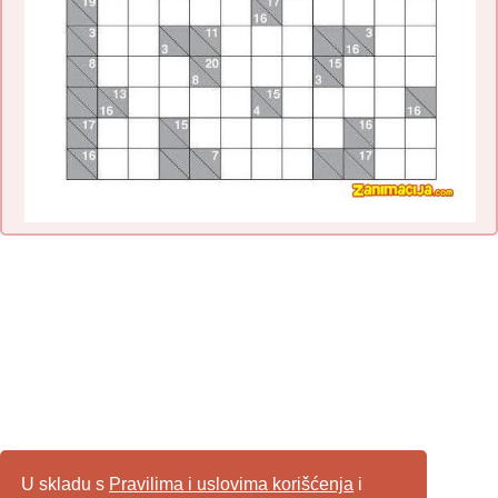
U skladu s
Pravilima i uslovima korišćenja
i