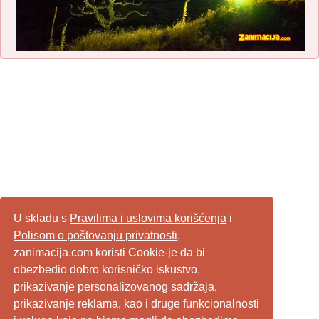
U skladu s
Pravilima i uslovima korišćenja
i
Polisom o poštovanju privatnosti
,
zanimacija.com koristi Cookie-je da bi
obezbedio dobro korisničko iskustvo,
prikazivanje personalizovanog sadržaja,
prikazivanje reklama, kao i druge funkcionalnosti