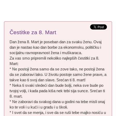
Čestitke za 8. Mart
Dan žena 8. Mart je poseban dan za svaku ženu. Ovaj
dan je nastao kao dan borbe za ekonomsku, političku i
socijalnu ravnopravnost žena i muškaraca.
Za vas smo pripremili nekoliko najlepših čestitki za 8.
Mart:
* Ne postoji žena samo da se zove tako, ne postoji žena
da se zaboravi lako. U životu postoje samo žene prave, a
takve kao ti svoj dan slave. Srećan ti 8. mart!
* Neka ti svaki sledeći dan bude bolji, neka sve bude po
tvojoj volji, i kada pada kiša nek tebi sija sunce. Srećan ti
8. mart.
* Ne zaboravi da svakog dana u godini na tebe misli onaj
ko te voli i u kući i u gradu i u školi.
* I svet da se menja, i sve da se ruši tebe majko nosiću u