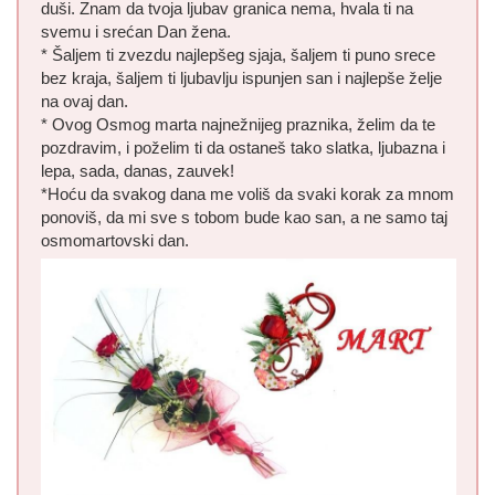
duši. Znam da tvoja ljubav granica nema, hvala ti na
svemu i srećan Dan žena.
* Šaljem ti zvezdu najlepšeg sjaja, šaljem ti puno srece
bez kraja, šaljem ti ljubavlju ispunjen san i najlepše želje
na ovaj dan.
* Ovog Osmog marta najnežnijeg praznika, želim da te
pozdravim, i poželim ti da ostaneš tako slatka, ljubazna i
lepa, sada, danas, zauvek!
*Hoću da svakog dana me voliš da svaki korak za mnom
ponoviš, da mi sve s tobom bude kao san, a ne samo taj
osmomartovski dan.