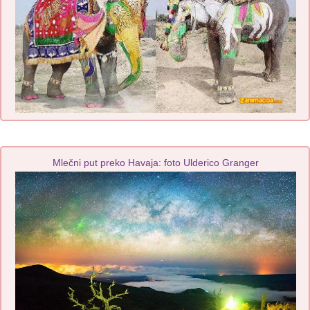
Mlečni put preko Havaja: foto Ulderico Granger