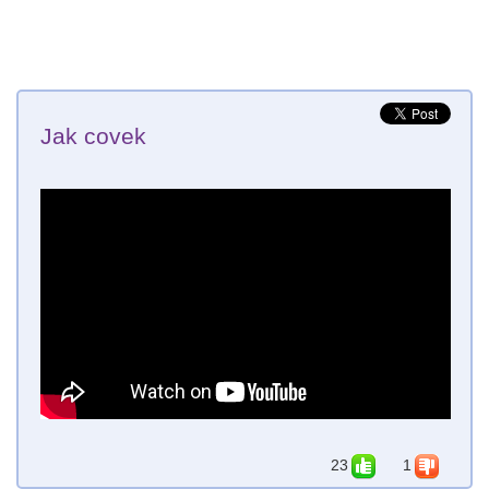
Jak covek
23
1