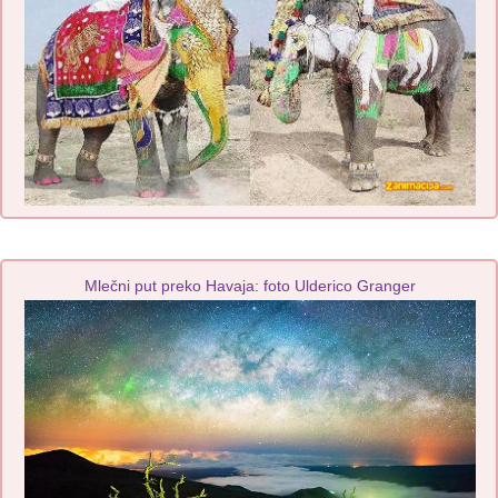
Mlečni put preko Havaja: foto Ulderico Granger