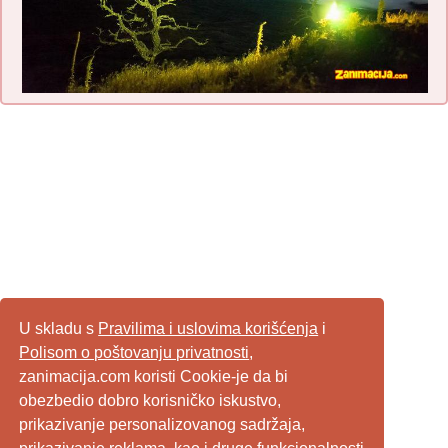
U skladu s
Pravilima i uslovima korišćenja
i
Polisom o poštovanju privatnosti
,
zanimacija.com koristi Cookie-je da bi
obezbedio dobro korisničko iskustvo,
prikazivanje personalizovanog sadržaja,