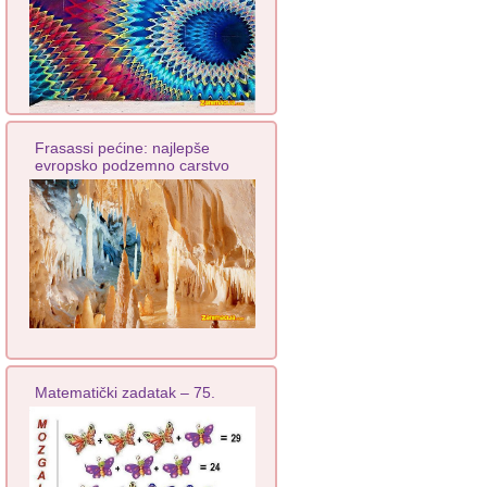
Frasassi pećine: najlepše
evropsko podzemno carstvo
Matematički zadatak – 75.