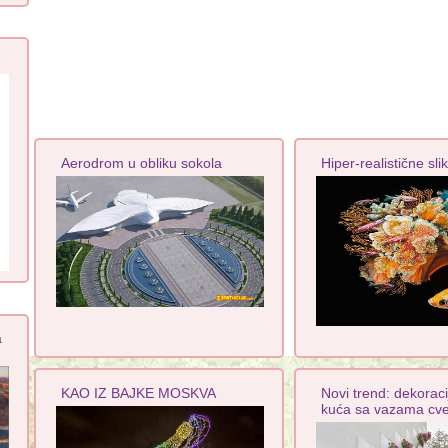
Aerodrom u obliku sokola
Hiper-realistične sli
a
KAO IZ BAJKE MOSKVA
Novi trend: dekorac
kuća sa vazama cv