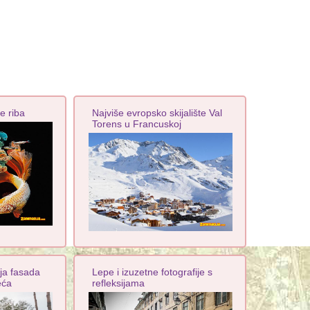
ke riba
Najviše evropsko skijalište Val
Torens u Francuskoj
ija fasada
Lepe i izuzetne fotografije s
eća
refleksijama