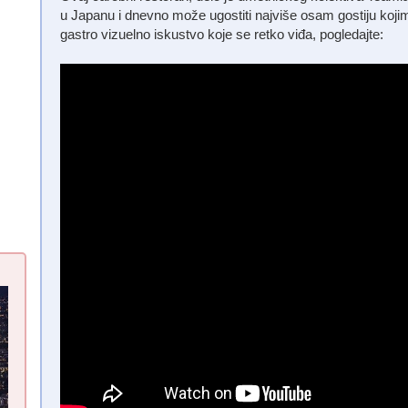
u Japanu i dnevno može ugostiti najviše osam gostiju koji
gastro vizuelno iskustvo koje se retko viđa, pogledajte: