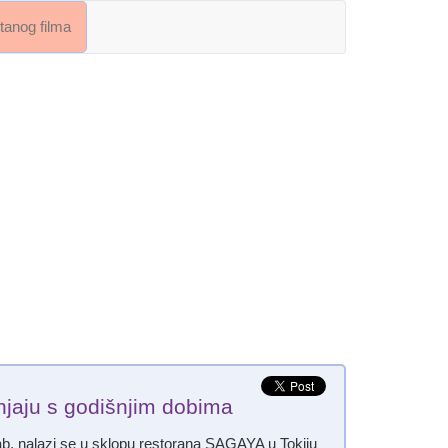
crtanog filma
enjaju s godišnjim dobima
ab, nalazi se u sklopu restorana SAGAYA u Tokiju