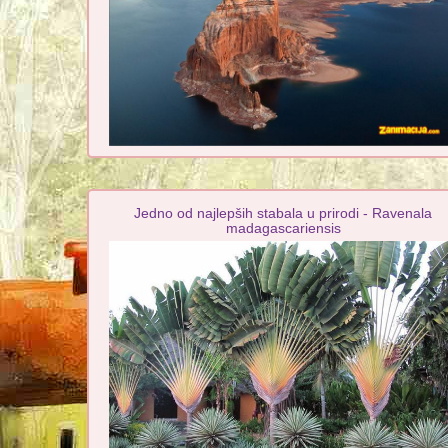
Jedno od najlepših stabala u prirodi - Ravenala
madagascariensis