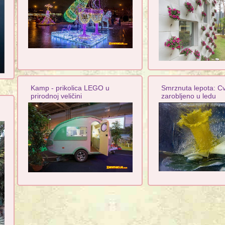
Kamp - prikolica LEGO u
Smrznuta lepota: C
prirodnoj veličini
zarobljeno u ledu