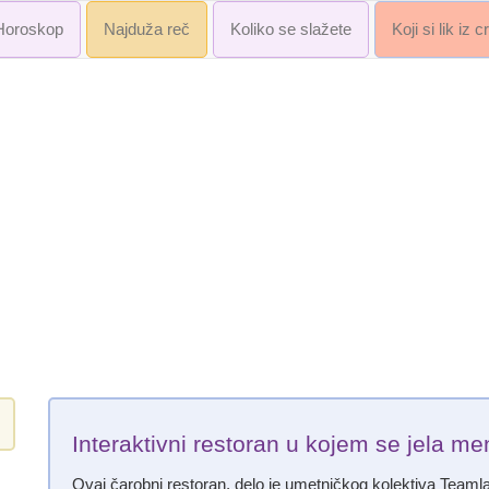
Horoskop
Najduža reč
Koliko se slažete
Koji si lik iz 
Interaktivni restoran u kojem se jela m
Ovaj čarobni restoran, delo je umetničkog kolektiva Teaml