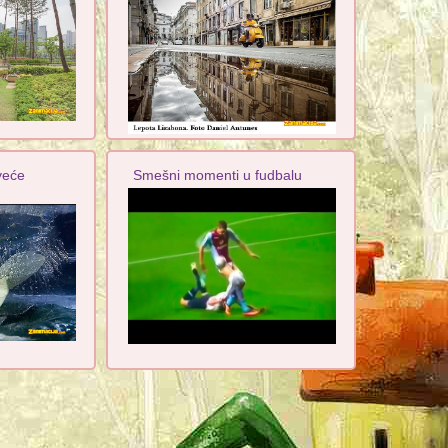
veće
Smešni momenti u fudbalu