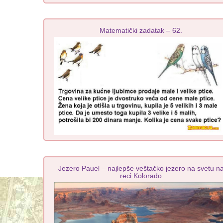
Matematički zadatak – 62.
Jezero Pauel – najlepše veštačko jezero na svetu n
reci Kolorado