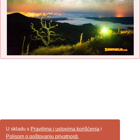
U skladu s
Pravilima i uslovima korišćenja
i
Polisom o poštovanju privatnosti
,