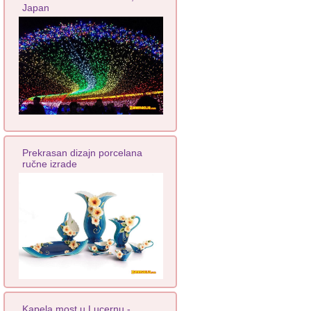
Japan
Prekrasan dizajn porcelana
ručne izrade
Kapela most u Lucernu -