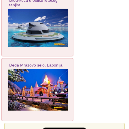
Brod-kuća u obliku letećeg
tanjira
Deda Mrazovo selo, Laponija