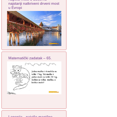
najstariji natkriveni drveni most
u Evropi
Matematički zadatak – 65.
Laponija - najviše magično