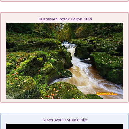
Tajanstveni potok Bolton Strid
Neverovatne vratolomije