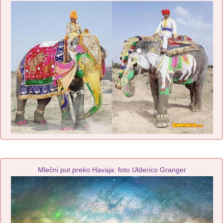
Mlečni put preko Havaja: foto Ulderico Granger