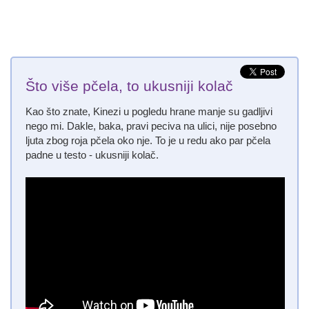
Što više pčela, to ukusniji kolač
Kao što znate, Kinezi u pogledu hrane manje su gadljivi
nego mi. Dakle, baka, pravi peciva na ulici, nije posebno
ljuta zbog roja pčela oko nje. To je u redu ako par pčela
padne u testo - ukusniji kolač.