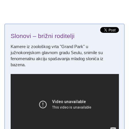
Slonovi – brižni roditelji
Kamere iz zoološkog vrta "Grand Park" u
južnokorejskom glavnom gradu Seulu, snimile su
fenomenalnu akciju spašavanja mladog slonića iz
bazena.