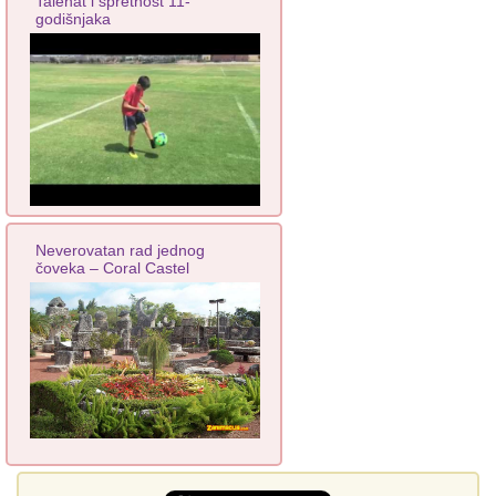
Talenat i spretnost 11-
godišnjaka
Neverovatan rad jednog
čoveka – Coral Castel