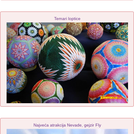
Temari loptice
Najveća atrakcija Nevade, gejzir Fly