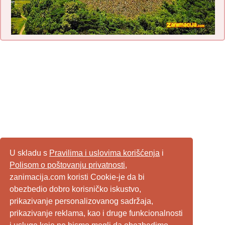
U skladu s
Pravilima i uslovima korišćenja
i
Polisom o poštovanju privatnosti
,
zanimacija.com koristi Cookie-je da bi
obezbedio dobro korisničko iskustvo,
prikazivanje personalizovanog sadržaja,
prikazivanje reklama, kao i druge funkcionalnosti