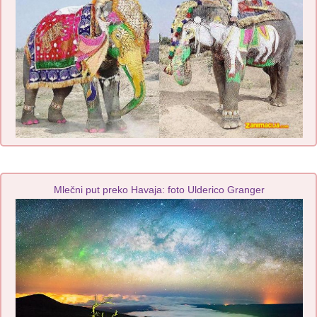
Mlečni put preko Havaja: foto Ulderico Granger