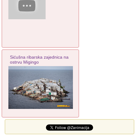
Sićušna ribarska zajednica na
ostrvu Migingo