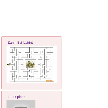
Zanimljivi lavirint
Lutak pleše