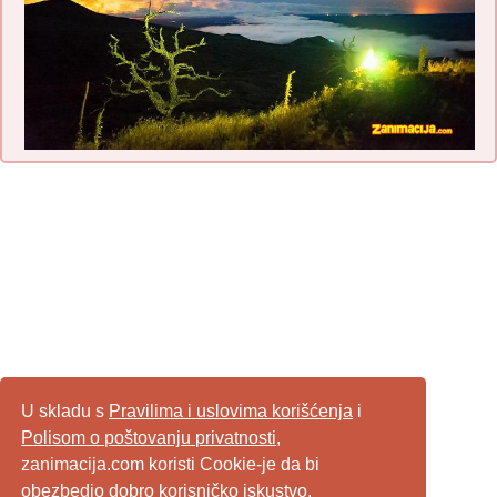
U skladu s
Pravilima i uslovima korišćenja
i
Polisom o poštovanju privatnosti
,
zanimacija.com koristi Cookie-je da bi
obezbedio dobro korisničko iskustvo,