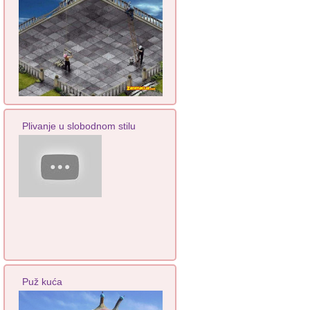
Plivanje u slobodnom stilu
Puž kuća