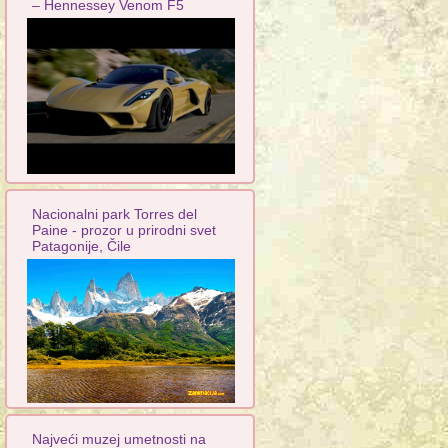
– Hennessey Venom F5
Nacionalni park Torres del
Paine - prozor u prirodni svet
Patagonije, Čile
Najveći muzej umetnosti na