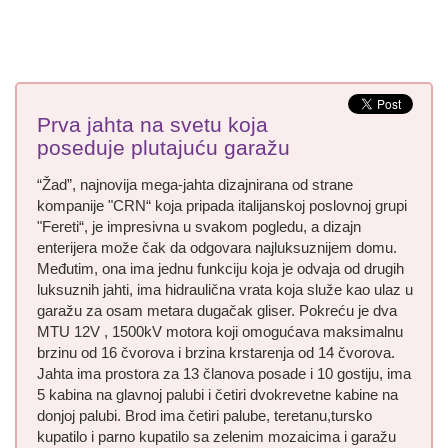
Prva jahta na svetu koja
poseduje plutajuću garažu
“Žad”, najnovija mega-jahta dizajnirana od strane
kompanije "CRN“ koja pripada italijanskoj poslovnoj grupi
"Fereti“, je impresivna u svakom pogledu, a dizajn
enterijera može čak da odgovara najluksuznijem domu.
Međutim, ona ima jednu funkciju koja je odvaja od drugih
luksuznih jahti, ima hidraulična vrata koja služe kao ulaz u
garažu za osam metara dugačak gliser. Pokreću je dva
MTU 12V , 1500kV motora koji omogućava maksimalnu
brzinu od 16 čvorova i brzina krstarenja od 14 čvorova.
Jahta ima prostora za 13 članova posade i 10 gostiju, ima
5 kabina na glavnoj palubi i četiri dvokrevetne kabine na
donjoj palubi. Brod ima četiri palube, teretanu,tursko
kupatilo i parno kupatilo sa zelenim mozaicima i garažu