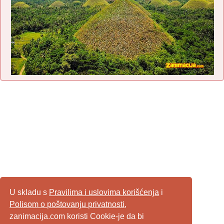
U skladu s
Pravilima i uslovima korišćenja
i
Polisom o poštovanju privatnosti
,
zanimacija.com koristi Cookie-je da bi