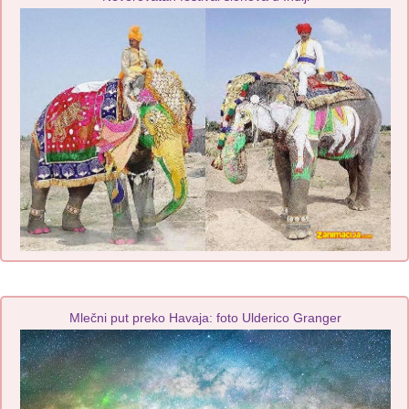
Mlečni put preko Havaja: foto Ulderico Granger