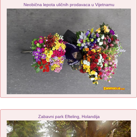
Neobična lepota uličnih prodavaca u Vijetnamu
Zabavni park Efteling, Holandija