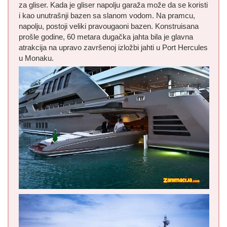
za gliser. Kada je gliser napolju garaža može da se koristi
i kao unutrašnji bazen sa slanom vodom. Na pramcu,
napolju, postoji veliki pravougaoni bazen. Konstruisana
prošle godine, 60 metara dugačka jahta bila je glavna
atrakcija na upravo završenoj izložbi jahti u Port Hercules
u Monaku.