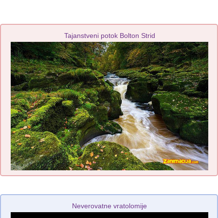
Tajanstveni potok Bolton Strid
Neverovatne vratolomije