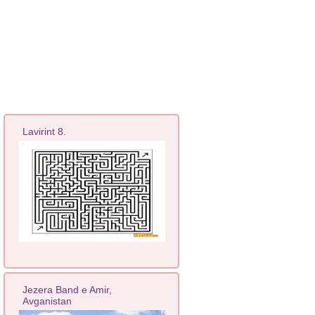
Lavirint 8.
Jezera Band e Amir,
Avganistan