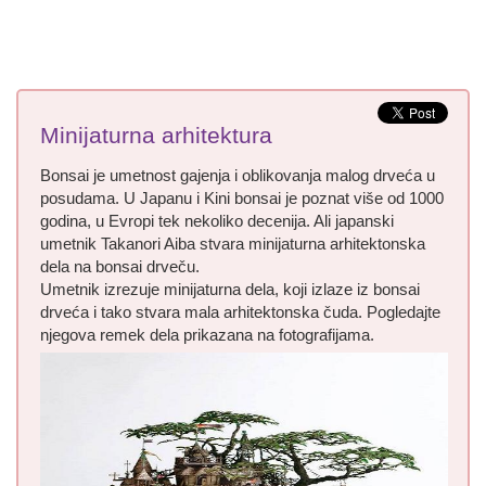
Minijaturna arhitektura
Bonsai je umetnost gajenja i oblikovanja malog drveća u
posudama. U Japanu i Kini bonsai je poznat više od 1000
godina, u Evropi tek nekoliko decenija. Ali japanski
umetnik Takanori Aiba stvara minijaturna arhitektonska
dela na bonsai drveču.
Umetnik izrezuje minijaturna dela, koji izlaze iz bonsai
drveća i tako stvara mala arhitektonska čuda. Pogledajte
njegova remek dela prikazana na fotografijama.