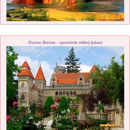
Dvorac Borivar - spomenik velikoj ljubavi