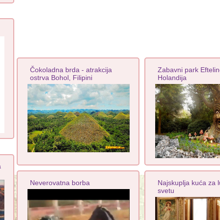
Čokoladna brda - atrakcija
Zabavni park Eftelin
ostrva Bohol, Filipini
Holandija
a
Neverovatna borba
Najskuplja kuća za 
svetu