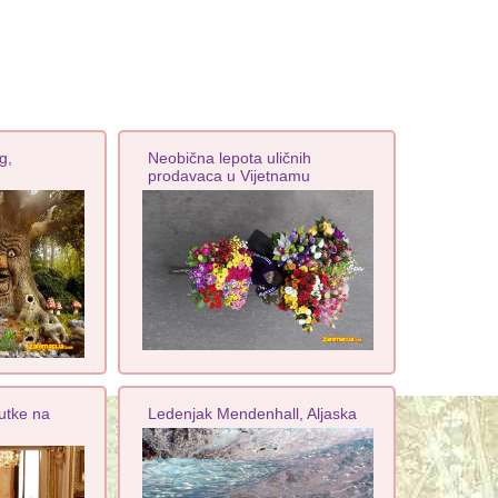
g,
Neobična lepota uličnih
prodavaca u Vijetnamu
lutke na
Ledenjak Mendenhall, Aljaska