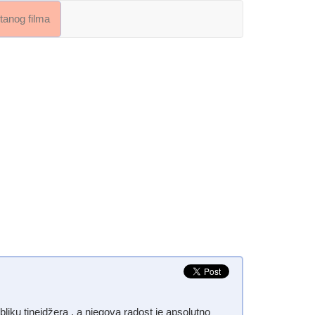
crtanog filma
iku tinejdžera , a njegova radost je apsolutno