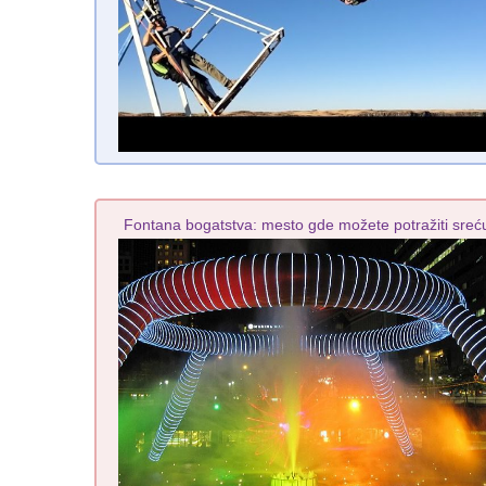
Fontana bogatstva: mesto gde možete potražiti sreć