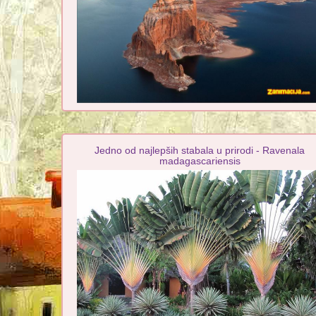
Jedno od najlepših stabala u prirodi - Ravenala
madagascariensis