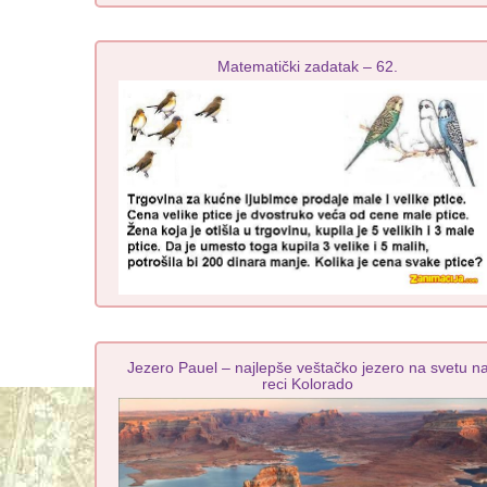
Matematički zadatak – 62.
Jezero Pauel – najlepše veštačko jezero na svetu n
reci Kolorado