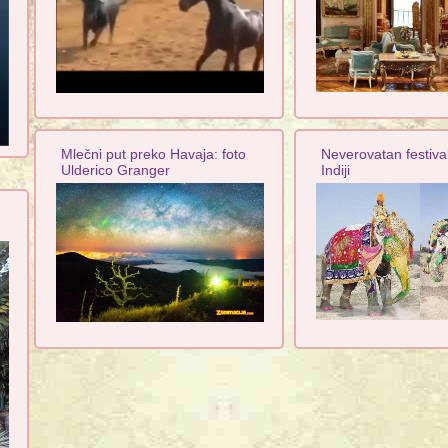
Mlečni put preko Havaja: foto
Neverovatan festiva
Ulderico Granger
Indiji