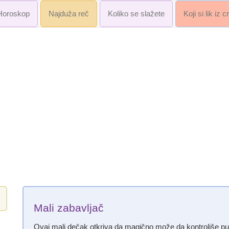
Horoskop
Najduža reč
Koliko se slažete
Koji si lik iz 
Mali zabavljač
Ovaj mali dečak otkriva da magično može da kontroliše publ