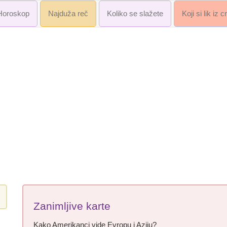
Horoskop
Najduža reč
Koliko se slažete
Koji si lik iz 
Zanimljive karte
Kako Amerikanci vide Evropu i Aziju?