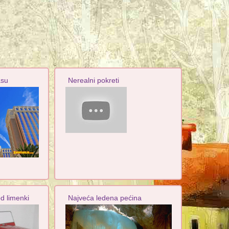
asu
Nerealni pokreti
d limenki
Najveća ledena pećina