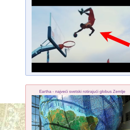
Eartha - najveći svetski rotirajući globus Zemlje