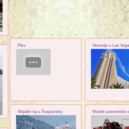
Ples
Venecija u Las Veg
Skijaški raj u Švajcarskoj
Modeli automobila o