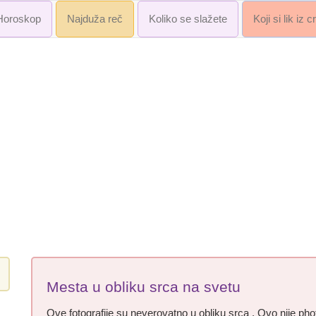
Horoskop
Najduža reč
Koliko se slažete
Koji si lik iz 
Mesta u obliku srca na svetu
Ove fotografije su neverovatno u obliku srca . Ovo nije p