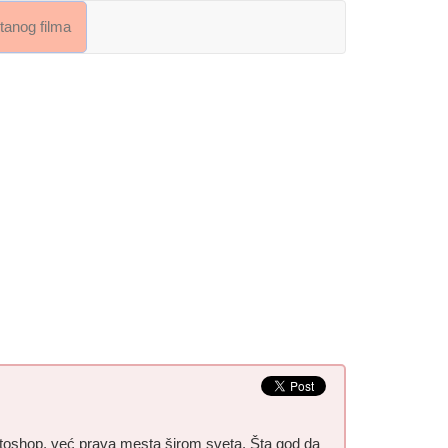
crtanog filma
hotoshop, već prava mesta širom sveta. Šta god da