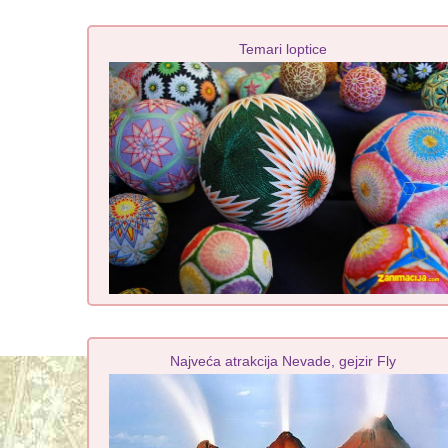
Temari loptice
Najveća atrakcija Nevade, gejzir Fly