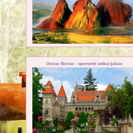
Dvorac Borivar - spomenik velikoj ljubavi