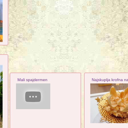
Mali spajdermen
Najskuplja krofna n