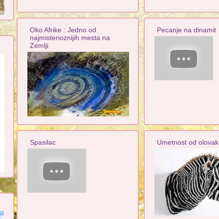
Oko Afrike : Jedno od
Pecanje na dinamit
najmisterioznijih mesta na
Zemlji
Spasilac
Umetnost od olovak