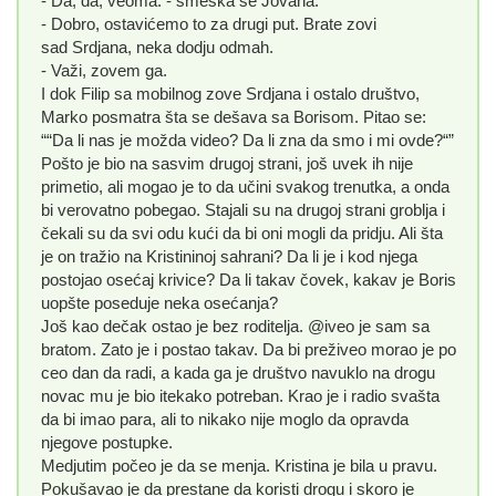
- Da, da, veoma. - smeška se Jovana.
- Dobro, ostavićemo to za drugi put. Brate zovi
sad Srdjana, neka dodju odmah.
- Važi, zovem ga.
I dok Filip sa mobilnog zove Srdjana i ostalo društvo,
Marko posmatra šta se dešava sa Borisom. Pitao se:
““Da li nas je možda video? Da li zna da smo i mi ovde?“”
Pošto je bio na sasvim drugoj strani, još uvek ih nije
primetio, ali mogao je to da učini svakog trenutka, a onda
bi verovatno pobegao. Stajali su na drugoj strani groblja i
čekali su da svi odu kući da bi oni mogli da pridju. Ali šta
je on tražio na Kristininoj sahrani? Da li je i kod njega
postojao osećaj krivice? Da li takav čovek, kakav je Boris
uopšte poseduje neka osećanja?
Još kao dečak ostao je bez roditelja. @iveo je sam sa
bratom. Zato je i postao takav. Da bi preživeo morao je po
ceo dan da radi, a kada ga je društvo navuklo na drogu
novac mu je bio itekako potreban. Krao je i radio svašta
da bi imao para, ali to nikako nije moglo da opravda
njegove postupke.
Medjutim počeo je da se menja. Kristina je bila u pravu.
Pokušavao je da prestane da koristi drogu i skoro je