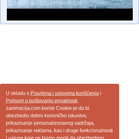
U skladu s
Pravilima i uslovima korišćenja
i
Polisom o poštovanju privatnosti
,
zanimacija.com koristi Cookie-je da bi
obezbedio dobro korisničko iskustvo,
prikazivanje personalizovanog sadržaja,
prikazivanje reklama, kao i druge funkcionalnosti
i usluge koje ne bismo mogli da obezbedimo