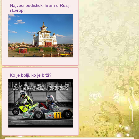
Najveći budistički hram u Rusiji
i Evropi
Ko je bolji, ko je brži?