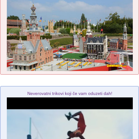
Neverovatni trikovi koji če vam oduzeti dah!