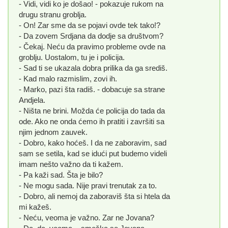
- Vidi, vidi ko je došao! - pokazuje rukom na
drugu stranu groblja.
- On! Zar sme da se pojavi ovde tek tako!?
- Da zovem Srdjana da dodje sa društvom?
- Čekaj. Neću da pravimo probleme ovde na
groblju. Uostalom, tu je i policija.
- Sad ti se ukazala dobra prilika da ga središ.
- Kad malo razmislim, zovi ih.
- Marko, pazi šta radiš. - dobacuje sa strane
Andjela.
- Ništa ne brini. Možda će policija do tada da
ode. Ako ne onda ćemo ih pratiti i završiti sa
njim jednom zauvek.
- Dobro, kako hoćeš. I da ne zaboravim, sad
sam se setila, kad se idući put budemo videli
imam nešto važno da ti kažem.
- Pa kaži sad. Šta je bilo?
- Ne mogu sada. Nije pravi trenutak za to.
- Dobro, ali nemoj da zaboraviš šta si htela da
mi kažeš.
- Neću, veoma je važno. Zar ne Jovana?