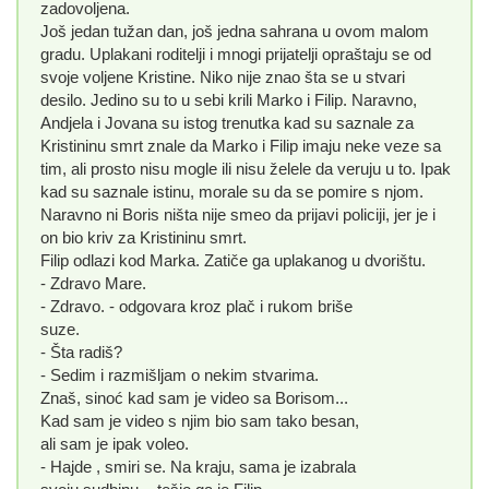
zadovoljena.
Još jedan tužan dan, još jedna sahrana u ovom malom
gradu. Uplakani roditelji i mnogi prijatelji opraštaju se od
svoje voljene Kristine. Niko nije znao šta se u stvari
desilo. Jedino su to u sebi krili Marko i Filip. Naravno,
Andjela i Jovana su istog trenutka kad su saznale za
Kristininu smrt znale da Marko i Filip imaju neke veze sa
tim, ali prosto nisu mogle ili nisu želele da veruju u to. Ipak
kad su saznale istinu, morale su da se pomire s njom.
Naravno ni Boris ništa nije smeo da prijavi policiji, jer je i
on bio kriv za Kristininu smrt.
Filip odlazi kod Marka. Zatiče ga uplakanog u dvorištu.
- Zdravo Mare.
- Zdravo. - odgovara kroz plač i rukom briše
suze.
- Šta radiš?
- Sedim i razmišljam o nekim stvarima.
Znaš, sinoć kad sam je video sa Borisom...
Kad sam je video s njim bio sam tako besan,
ali sam je ipak voleo.
- Hajde , smiri se. Na kraju, sama je izabrala