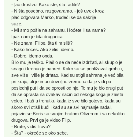
- ]ao društvo. Kako ste, šta radite?
- Ništa posebno, razgovaramo. - još uvek kroz
plač odgovara Marko, trudeći se da sakrije
suze.
- Mi smo pošle na sahranu. Hoćete li sa nama?
Ipak nam je bila drugarica.
- Ne znam. Filipe, šta ti misliš?
- Kako hoćeš. Ako želiš, idemo.
- Dobro, idemo onda.
Bilo mu je teško. Plašio se da neće izdržati, ali skupio je
snagu i krenuo je napred. Kako su se približavali groblju,
sve više i više je drhtao. Kad su stigli sahrana je već bila
pri kraju, ali je imao dovoljno vremena da je vidi po
poslednji put i da se oprosti od nje. To mu je bio drugi put
da se oprašta na ovakav način od nekoga koga je zaista
voleo. I baš u trenutku kada je sve bilo gotovo, kada su
skoro svi otišli kući i kad su se svi najmanje nadali,
pojavio se Boris sa svojim bratom Oliverom i sa nekoliko
drugova. Prvi ga je video Filip.
- Brate, vidiš li ovo?
- Šta? - okreće se oko sebe.