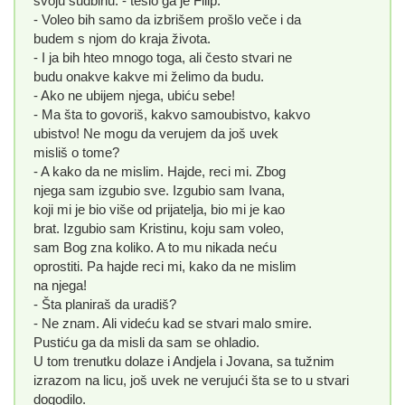
svoju sudbinu. - tešio ga je Filip.
- Voleo bih samo da izbrišem prošlo veče i da
budem s njom do kraja života.
- I ja bih hteo mnogo toga, ali često stvari ne
budu onakve kakve mi želimo da budu.
- Ako ne ubijem njega, ubiću sebe!
- Ma šta to govoriš, kakvo samoubistvo, kakvo
ubistvo! Ne mogu da verujem da još uvek
misliš o tome?
- A kako da ne mislim. Hajde, reci mi. Zbog
njega sam izgubio sve. Izgubio sam Ivana,
koji mi je bio više od prijatelja, bio mi je kao
brat. Izgubio sam Kristinu, koju sam voleo,
sam Bog zna koliko. A to mu nikada neću
oprostiti. Pa hajde reci mi, kako da ne mislim
na njega!
- Šta planiraš da uradiš?
- Ne znam. Ali videću kad se stvari malo smire.
Pustiću ga da misli da sam se ohladio.
U tom trenutku dolaze i Andjela i Jovana, sa tužnim
izrazom na licu, još uvek ne verujući šta se to u stvari
dogodilo.