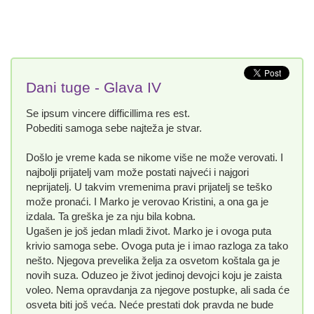
Dani tuge - Glava IV
Se ipsum vincere difficillima res est.
Pobediti samoga sebe najteža je stvar.
Došlo je vreme kada se nikome više ne može verovati. I
najbolji prijatelj vam može postati najveći i najgori
neprijatelj. U takvim vremenima pravi prijatelj se teško
može pronaći. I Marko je verovao Kristini, a ona ga je
izdala. Ta greška je za nju bila kobna.
Ugašen je još jedan mladi život. Marko je i ovoga puta
krivio samoga sebe. Ovoga puta je i imao razloga za tako
nešto. Njegova prevelika želja za osvetom koštala ga je
novih suza. Oduzeo je život jedinoj devojci koju je zaista
voleo. Nema opravdanja za njegove postupke, ali sada će
osveta biti još veća. Neće prestati dok pravda ne bude