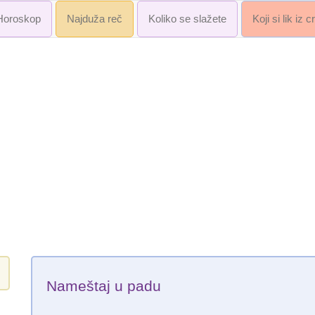
Horoskop
Najduža reč
Koliko se slažete
Koji si lik iz 
Nameštaj u padu