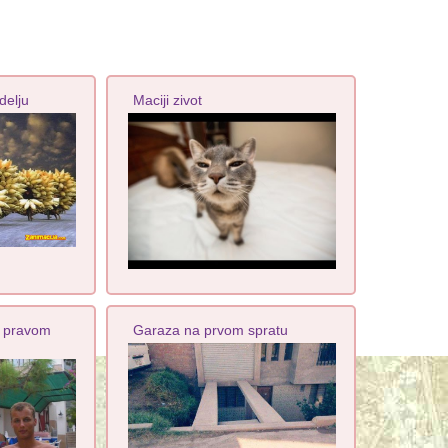
delju
Maciji zivot
u pravom
Garaza na prvom spratu