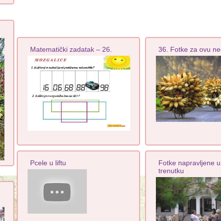
Matematički zadatak – 26.
36. Fotke za ovu ne
Pcele u liftu
Fotke napravljene 
trenutku