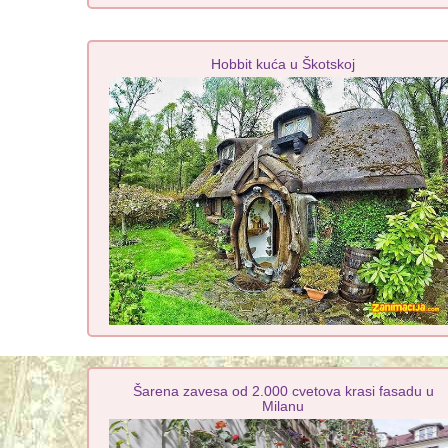
Hobbit kuća u Škotskoj
Šarena zavesa od 2.000 cvetova krasi fasadu u
Milanu