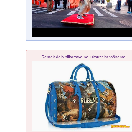
Remek dela slikarstva na luksuznim tašnama