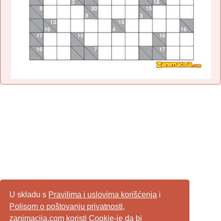
U skladu s
Pravilima i uslovima korišćenja
i
Polisom o poštovanju privatnosti
,
zanimacija.com koristi Cookie-je da bi