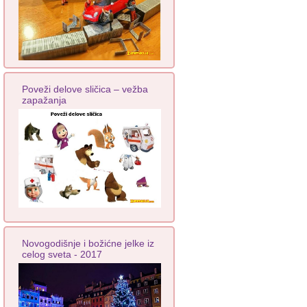
Poveži delove sličica – vežba
zapažanja
Novogodišnje i božićne jelke iz
celog sveta - 2017