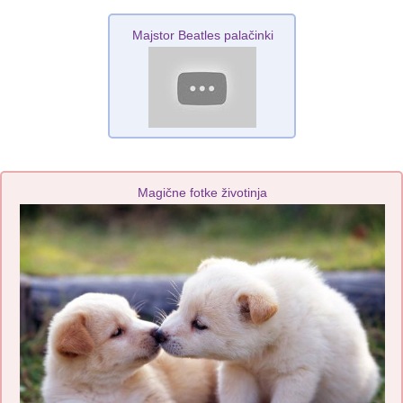
Majstor Beatles palačinki
Magične fotke životinja